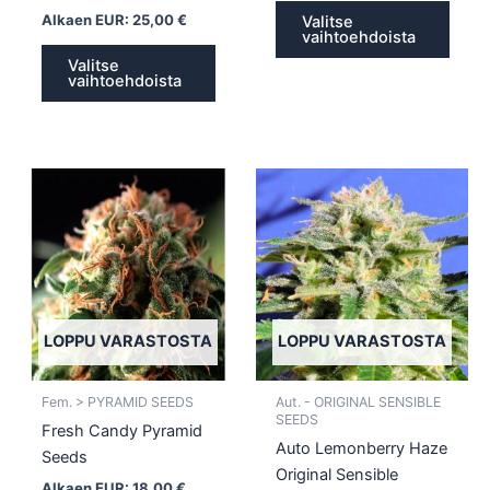
Alkaen EUR:
25,00
€
Valitse
vaihtoehdoista
Valitse
vaihtoehdoista
Tällä
Tällä
tuotteella
tuotte
on
on
useampi
usea
muunnelma.
muun
Voit
Voit
tehdä
tehd
LOPPU VARASTOSTA
LOPPU VARASTOSTA
valinnat
valin
tuotteen
tuott
Fem. > PYRAMID SEEDS
Aut. - ORIGINAL SENSIBLE
sivulla.
sivull
SEEDS
Fresh Candy Pyramid
Auto Lemonberry Haze
Seeds
Original Sensible
Alkaen EUR:
18,00
€