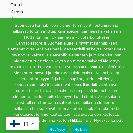
Oma tili
Kassa
Kauppa
Suomessa kannabiksen siementen myynti, ostaminen ja
Ostoskori
hallussapito on sallittua. Kannabiksen siemenet eivät sisällä
Helsingin Myymälä
THC:tä. Emme myy siemeniä kylvötarkoitukseen.
Cannabisstore.fi Suomen alueella myymät kannabiksen
Aukioloajat
siemenet ovat keräilyesineitä, geneettisiä säilytystuotteita sekä
Ma-Pe 12-18 La 12-15
ravinnoksi kelpaavia siemeniä: siementen ja muiden kaupan
Riihipellonkuja 3, 00390
pidettyjen tuotteiden käyttö on nimenomaisesti kiellettyä
Helsinki
tarkoituksiin, jotka ovat vastoin voimassa olevaa lainsäädäntöä.
info@cannabisstore.fi
Siementen myynti ja toimitus muihin maihin: Kannabiksen
siementen myyntiä ja hallussapitoa, niiden viljelyä ja
kannabiksen käyttöä koskevat kansalliset lait vaihtelevat
suuresti maittain. Joissakin maissa pelkkä kannabiksen
siementen hallussapito tai myynti on laitonta. Asiakkaiden
vastuulla on tuntea paikalliset kannabiksen siementen
hallussapitoa koskevat lakinsa ennen tilauksen tekemistä
Cannabisstore.fi | Kannabiksen Siemeniä Verkkokaupasta ja
verkkosivustomme kautta. Lue lisää evästeiden käytöstä.
Kivijalkamyymälästä. Helsinki
Hyväksyt evästeidemme käytön klikkaamalla ”Hyväksy kaikki”.
FI
Hyväksy
Hylkää