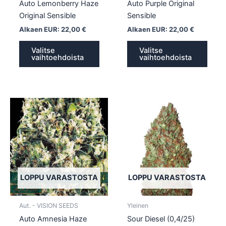
Auto Lemonberry Haze
Auto Purple Original
Original Sensible
Sensible
Alkaen EUR:
22,00
€
Alkaen EUR:
22,00
€
Valitse
Valitse
vaihtoehdoista
vaihtoehdoista
Tällä
Tällä
tuotteella
tuotte
on
on
useampi
usea
muunnelma.
muun
Voit
Voit
tehdä
tehd
LOPPU VARASTOSTA
LOPPU VARASTOSTA
valinnat
valin
tuotteen
tuott
Aut. - VISION SEEDS
Yleinen
sivulla.
sivull
Auto Amnesia Haze
Sour Diesel (0,4/25)