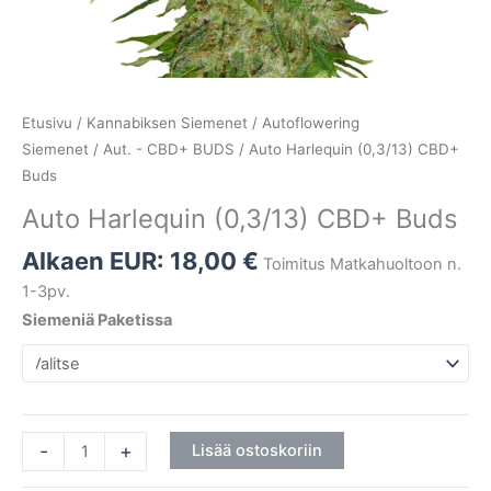
Etusivu
/
Kannabiksen Siemenet
/
Autoflowering
Siemenet
/
Aut. - CBD+ BUDS
/ Auto Harlequin (0,3/13) CBD+
Buds
Auto Harlequin (0,3/13) CBD+ Buds
Alkaen EUR:
18,00
€
Toimitus Matkahuoltoon n.
1-3pv.
Siemeniä Paketissa
-
+
Lisää ostoskoriin