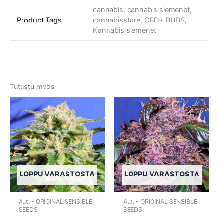
cannabis, cannabis siemenet,
Product Tags
cannabisstore, CBD+ BUDS,
Kannabis siemenet
Tutustu myös
Tällä
Tällä
tuotteella
tuotte
on
on
useampi
usea
muunnelma.
muun
Voit
Voit
tehdä
tehd
LOPPU VARASTOSTA
LOPPU VARASTOSTA
valinnat
valin
tuotteen
tuott
Aut. - ORIGINAL SENSIBLE
Aut. - ORIGINAL SENSIBLE
sivulla.
sivull
SEEDS
SEEDS