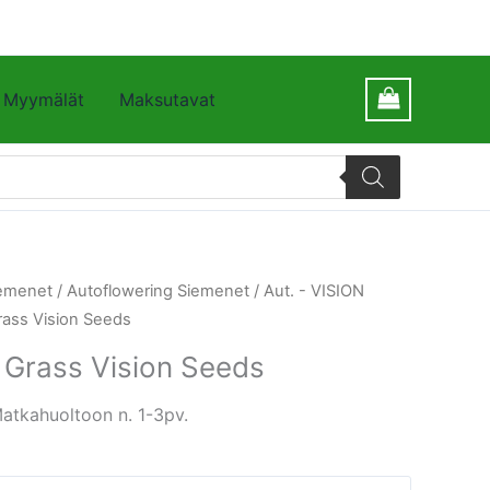
Myymälät
Maksutavat
emenet
/
Autoflowering Siemenet
/
Aut. - VISION
ass Vision Seeds
Grass Vision Seeds
atkahuoltoon n. 1-3pv.