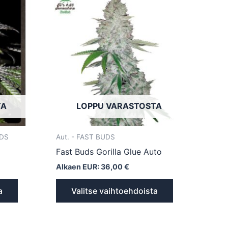
tuotteella
tuotteella
on
on
useampi
useampi
muunnelma.
muunnelma.
Voit
Voit
tehdä
tehdä
valinnat
valinnat
tuotteen
tuotteen
TA
LOPPU VARASTOSTA
sivulla.
sivulla.
EDS
Aut. - FAST BUDS
Fast Buds Gorilla Glue Auto
Alkaen EUR:
36,00
€
a
Valitse vaihtoehdoista