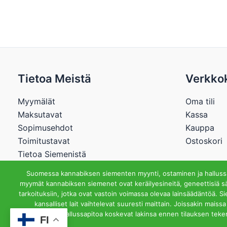
Tietoa Meistä
Verkko
Myymälät
Oma tili
Maksutavat
Kassa
Sopimusehdot
Kauppa
Toimitustavat
Ostoskori
Tietoa Siemenistä
Suomessa kannabiksen siementen myynti, ostaminen ja hallussap
myymät kannabiksen siemenet ovat keräilyesineitä, geneettisiä sä
tarkoituksiin, jotka ovat vastoin voimassa olevaa lainsäädäntöä. S
Cannabisstore.
kansalliset lait vaihtelevat suuresti maittain. Joissakin mai
hallussapitoa koskevat lakinsa ennen tilauksen teke
FI