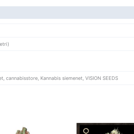
tri)
et, cannabisstore, Kannabis siemenet, VISION SEEDS
Tällä