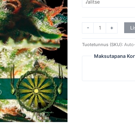
-
+
Li
Tuotetunnus (SKU):
Auto
Maksutapana Kor