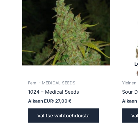
tuotteella
on
useampi
muunnelma.
Voit
tehdä
valinnat
tuotteen
L
sivulla.
Fem. - MEDICAL SEEDS
Yleinen
1024 – Medical Seeds
Sour D
Alkaen EUR:
27,00
€
Alkaen
Valitse vaihtoehdoista
Va