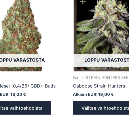
tuotteella
on
useampi
muunnelma.
Voit
tehdä
valinnat
tuotteen
OPPU VARASTOSTA
LOPPU VARASTOS
sivulla.
Fem. - STRAIN HUNTERS SE
iesel (0,4/25) CBD+ Buds
Caboose Strain Hunters
 EUR:
18,00
€
Alkaen EUR:
19,00
€
litse vaihtoehdoista
Valitse vaihtoehdoist