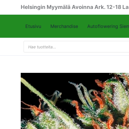
Siirry
Helsingin Myymälä Avoinna Ark. 12-18 La
sisältöön
Etusivu
Merchandise
Autoflowering Sie
Products
search