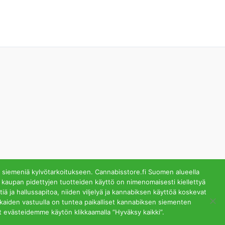
 siemeniä kylvötarkoitukseen. Cannabisstore.fi Suomen alueella
 kaupan pidettyjen tuotteiden käyttö on nimenomaisesti kiellettyä
ä ja hallussapitoa, niiden viljelyä ja kannabiksen käyttöä koskevat
lästä. Helsinki
akkaiden vastuulla on tuntea paikalliset kannabiksen siementen
t evästeidemme käytön klikkaamalla ”Hyväksy kaikki”.