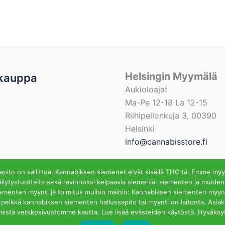
Helsingin Myymälä
kauppa
Aukioloajat
Ma-Pe 12-18 La 12-15
Riihipellonkuja 3, 00390
Helsinki
info@cannabisstore.fi
ito on sallittua. Kannabiksen siemenet eivät sisällä THC:tä. Emme myy
ilytystuotteita sekä ravinnoksi kelpaavia siemeniä: siementen ja muiden
iementen myynti ja toimitus muihin maihin: Kannabiksen siementen myynti
fi | Kannabiksen Siemeniä Verkkokaupasta ja Kivijalkamyymä
ssa pelkkä kannabiksen siementen hallussapito tai myynti on laitonta. Asi
mistä verkkosivustomme kautta. Lue lisää evästeiden käytöstä. Hyväksy