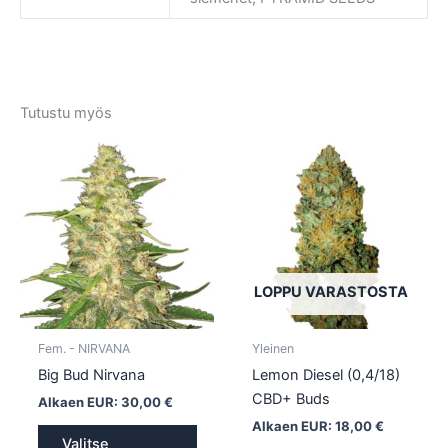
Tutustu myös
Tällä
Tällä
tuotteella
tuotte
on
on
useampi
usea
muunnelma.
muun
Voit
Voit
tehdä
tehd
LOPPU VARASTOSTA
valinnat
valin
tuotteen
tuott
Fem. - NIRVANA
Yleinen
sivulla.
sivull
Big Bud Nirvana
Lemon Diesel (0,4/18)
CBD+ Buds
Alkaen EUR:
30,00
€
Alkaen EUR:
18,00
€
Valitse