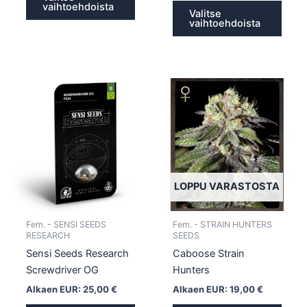
vaihtoehdoista
Valitse
vaihtoehdoista
Tällä
Tällä
tuotteella
tuotte
on
on
useampi
usea
muunnelma.
muun
Voit
Voit
tehdä
tehd
LOPPU VARASTOSTA
valinnat
valin
tuotteen
tuott
Fem. - SENSI SEEDS
Fem. - STRAIN HUNTERS
sivulla.
sivull
RESEARCH
SEEDS
Sensi Seeds Research
Caboose Strain
Screwdriver OG
Hunters
Alkaen EUR:
25,00
€
Alkaen EUR:
19,00
€