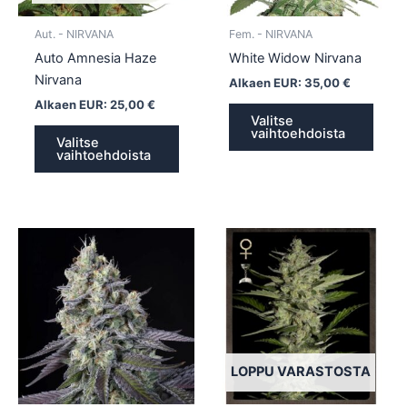
valinnat
valin
tuotteen
tuott
Aut. - NIRVANA
Fem. - NIRVANA
sivulla.
sivull
Auto Amnesia Haze
White Widow Nirvana
Nirvana
Alkaen EUR:
35,00
€
Alkaen EUR:
25,00
€
Valitse
vaihtoehdoista
Valitse
vaihtoehdoista
Tällä
Tällä
tuotteella
tuotte
on
on
useampi
usea
muunnelma.
muun
Voit
Voit
tehdä
tehd
LOPPU VARASTOSTA
valinnat
valin