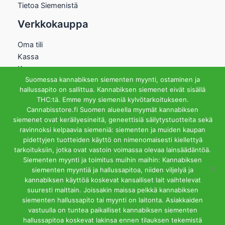
Tietoa Siemenistä
Verkkokauppa
Oma tili
Kassa
Kauppa
Suomessa kannabiksen siementen myynti, ostaminen ja
Ostoskori
hallussapito on sallittua. Kannabiksen siemenet eivät sisällä
Helsingin Myymälä
THC:tä. Emme myy siemeniä kylvötarkoitukseen.
Cannabisstore.fi Suomen alueella myymät kannabiksen
Aukioloajat
siemenet ovat keräilyesineitä, geneettisiä säilytystuotteita sekä
Ma-Pe 12-18 La 12-15
ravinnoksi kelpaavia siemeniä: siementen ja muiden kaupan
Riihipellonkuja 3, 00390
pidettyjen tuotteiden käyttö on nimenomaisesti kiellettyä
Helsinki
tarkoituksiin, jotka ovat vastoin voimassa olevaa lainsäädäntöä.
info@cannabisstore.fi
Siementen myynti ja toimitus muihin maihin: Kannabiksen
siementen myyntiä ja hallussapitoa, niiden viljelyä ja
kannabiksen käyttöä koskevat kansalliset lait vaihtelevat
suuresti maittain. Joissakin maissa pelkkä kannabiksen
siementen hallussapito tai myynti on laitonta. Asiakkaiden
vastuulla on tuntea paikalliset kannabiksen siementen
hallussapitoa koskevat lakinsa ennen tilauksen tekemistä