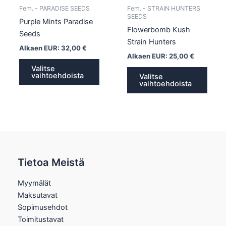
tuotteen
tuott
Fem. - PARADISE SEEDS
Fem. - STRAIN HUNTERS
sivulla.
sivull
SEEDS
Purple Mints Paradise
Flowerbomb Kush
Seeds
Strain Hunters
Alkaen EUR:
32,00
€
Alkaen EUR:
25,00
€
Valitse
vaihtoehdoista
Valitse
vaihtoehdoista
Tietoa Meistä
Myymälät
Maksutavat
Sopimusehdot
Toimitustavat