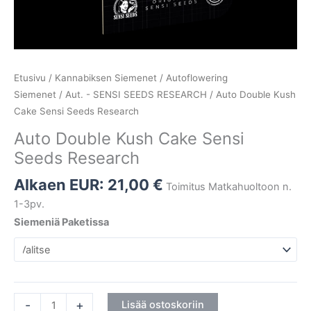
Etusivu
/
Kannabiksen Siemenet
/
Autoflowering
Siemenet
/
Aut. - SENSI SEEDS RESEARCH
/ Auto Double Kush
Cake Sensi Seeds Research
Auto Double Kush Cake Sensi
Seeds Research
Alkaen EUR:
21,00
€
Toimitus Matkahuoltoon n.
1-3pv.
Siemeniä Paketissa
-
+
Lisää ostoskoriin