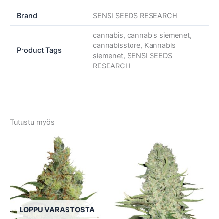
Brand
SENSI SEEDS RESEARCH
cannabis, cannabis siemenet,
cannabisstore, Kannabis
Product Tags
siemenet, SENSI SEEDS
RESEARCH
Tutustu myös
Tällä
Tällä
tuotteella
tuotte
on
on
useampi
usea
muunnelma.
muun
Voit
Voit
tehdä
tehd
LOPPU VARASTOSTA