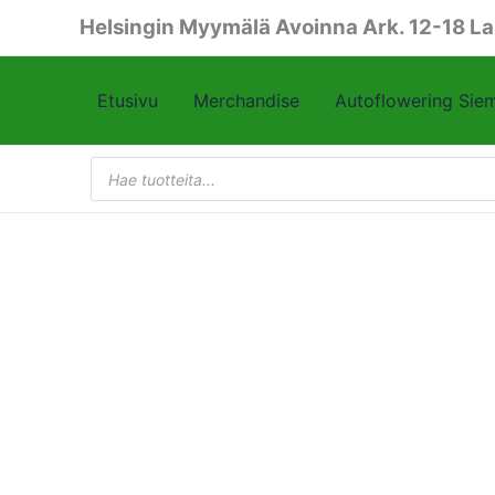
Siirry
Helsingin Myymälä Avoinna Ark. 12-18 La
sisältöön
Etusivu
Merchandise
Autoflowering Sie
Products
search