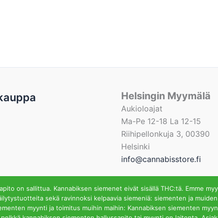
Helsingin Myymälä
kauppa
Aukioloajat
Ma-Pe 12-18 La 12-15
Riihipellonkuja 3, 00390
Helsinki
info@cannabisstore.fi
ito on sallittua. Kannabiksen siemenet eivät sisällä THC:tä. Emme myy
ilytystuotteita sekä ravinnoksi kelpaavia siemeniä: siementen ja muiden
iementen myynti ja toimitus muihin maihin: Kannabiksen siementen myynti
fi | Kannabiksen Siemeniä Verkkokaupasta ja Kivijalkamyymä
ssa pelkkä kannabiksen siementen hallussapito tai myynti on laitonta. Asi