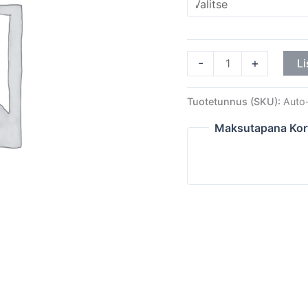
-
+
Li
Tuotetunnus (SKU):
Auto-
Maksutapana Kor