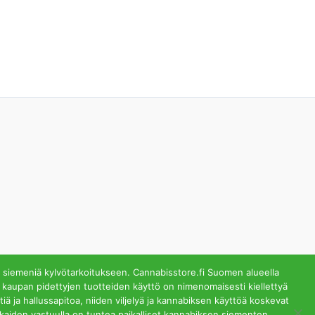
 siemeniä kylvötarkoitukseen. Cannabisstore.fi Suomen alueella
 kaupan pidettyjen tuotteiden käyttö on nimenomaisesti kiellettyä
ä ja hallussapitoa, niiden viljelyä ja kannabiksen käyttöä koskevat
lästä. Helsinki
akkaiden vastuulla on tuntea paikalliset kannabiksen siementen