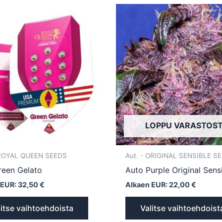
Tällä
tuotteella
on
useampi
muunnelma.
Voit
tehdä
valinnat
tuotteen
LOPPU VARASTOS
sivulla.
 ROYAL QUEEN SEEDS
Aut. - ORIGINAL SENSIBLE S
een Gelato
Auto Purple Original Sens
 EUR:
32,50
€
Alkaen EUR:
22,00
€
litse vaihtoehdoista
Valitse vaihtoehdoist