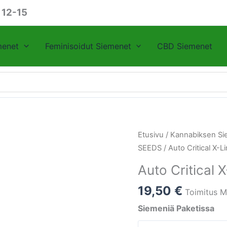
 12-15
menet
Feminisoidut Siemenet
CBD Siemenet
Auto
Etusivu
/
Kannabiksen Si
Critical
SEEDS
/ Auto Critical X-
X-
Auto Critical
Line
Female
19,50
€
Toimitus M
Seeds
Siemeniä Paketissa
määrä