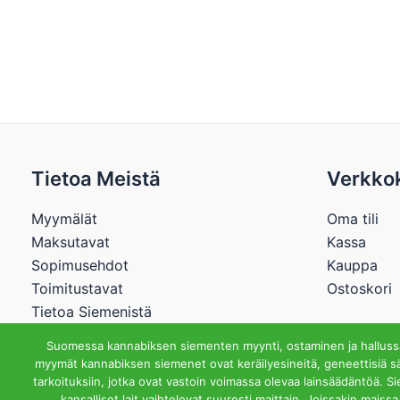
Tietoa Meistä
Verkko
Myymälät
Oma tili
Maksutavat
Kassa
Sopimusehdot
Kauppa
Toimitustavat
Ostoskori
Tietoa Siemenistä
Suomessa kannabiksen siementen myynti, ostaminen ja hallussap
myymät kannabiksen siemenet ovat keräilyesineitä, geneettisiä sä
tarkoituksiin, jotka ovat vastoin voimassa olevaa lainsäädäntöä. S
Cannabisstore.
kansalliset lait vaihtelevat suuresti maittain. Joissakin mai