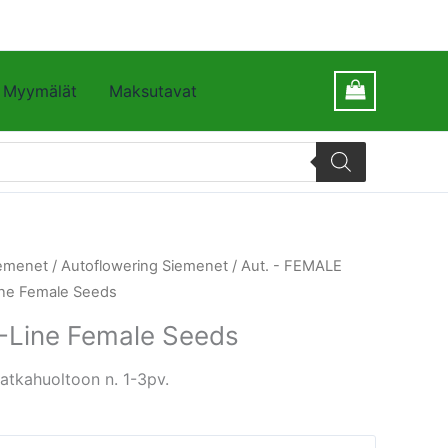
Myymälät
Maksutavat
emenet
/
Autoflowering Siemenet
/
Aut. - FEMALE
Line Female Seeds
 X-Line Female Seeds
atkahuoltoon n. 1-3pv.