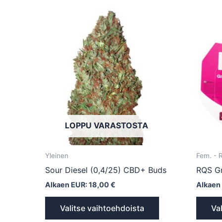
Tällä
tuotteella
on
useampi
muunnelma.
Voit
tehdä
valinnat
tuotteen
LOPPU VARASTOSTA
sivulla.
Yleinen
Fem. -
Sour Diesel (0,4/25) CBD+ Buds
RQS Gr
Alkaen EUR:
18,00
€
Alkaen
Valitse vaihtoehdoista
Va