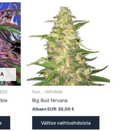
Tällä
Tällä
tuotteella
tuotteella
on
on
useampi
useampi
muunnelma.
muunnelma.
Voit
Voit
tehdä
tehdä
valinnat
valinnat
tuotteen
tuotteen
TA
sivulla.
sivulla.
EEDS
Fem. - NIRVANA
ible
Big Bud Nirvana
Alkaen EUR:
30,00
€
a
Valitse vaihtoehdoista