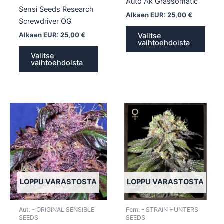
Auto Ak Grassomatic
Sensi Seeds Research
Alkaen EUR:
25,00
€
Screwdriver OG
Alkaen EUR:
25,00
€
Valitse
vaihtoehdoista
Valitse
vaihtoehdoista
Tällä
Tällä
tuotteella
tuotte
on
on
useampi
usea
muunnelma.
muun
Voit
Voit
tehdä
tehd
LOPPU VARASTOSTA
LOPPU VARASTOSTA
valinnat
valin
tuotteen
tuott
Aut. - ORIGINAL SENSIBLE
Fem. - STRAIN HUNTERS
sivulla.
sivull
SEEDS
SEEDS