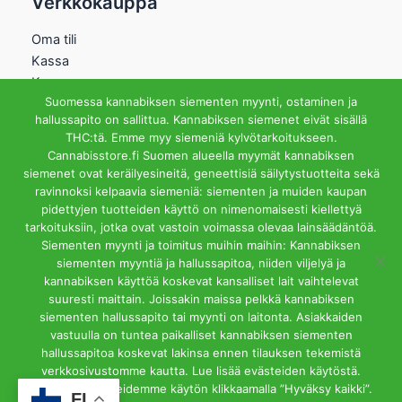
Verkkokauppa
Oma tili
Kassa
Kauppa
Suomessa kannabiksen siementen myynti, ostaminen ja
Ostoskori
hallussapito on sallittua. Kannabiksen siemenet eivät sisällä
Helsingin Myymälä
THC:tä. Emme myy siemeniä kylvötarkoitukseen.
Cannabisstore.fi Suomen alueella myymät kannabiksen
Aukioloajat
siemenet ovat keräilyesineitä, geneettisiä säilytystuotteita sekä
Ma-Pe 12-18 La 12-15
ravinnoksi kelpaavia siemeniä: siementen ja muiden kaupan
Riihipellonkuja 3, 00390
pidettyjen tuotteiden käyttö on nimenomaisesti kiellettyä
Helsinki
tarkoituksiin, jotka ovat vastoin voimassa olevaa lainsäädäntöä.
info@cannabisstore.fi
Siementen myynti ja toimitus muihin maihin: Kannabiksen
siementen myyntiä ja hallussapitoa, niiden viljelyä ja
kannabiksen käyttöä koskevat kansalliset lait vaihtelevat
suuresti maittain. Joissakin maissa pelkkä kannabiksen
siementen hallussapito tai myynti on laitonta. Asiakkaiden
vastuulla on tuntea paikalliset kannabiksen siementen
hallussapitoa koskevat lakinsa ennen tilauksen tekemistä
Cannabisstore.fi | Kannabiksen Siemeniä Verkkokaupasta ja
verkkosivustomme kautta. Lue lisää evästeiden käytöstä.
Kivijalkamyymälästä. Helsinki
Hyväksyt evästeidemme käytön klikkaamalla ”Hyväksy kaikki”.
FI