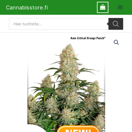
Siirry
Cannabisstore.fi
sisältöön
Products
search
Auto
Critical
Orange
Punch
Dutch
Passion
määrä