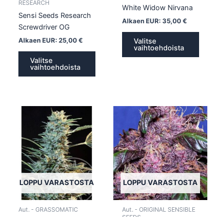
sivulla.
sivull
RESEARCH
White Widow Nirvana
Sensi Seeds Research
Alkaen EUR:
35,00
€
Screwdriver OG
Alkaen EUR:
25,00
€
Valitse
vaihtoehdoista
Valitse
vaihtoehdoista
Tällä
Tällä
tuotteella
tuotte
on
on
useampi
usea
muunnelma.
muun
Voit
Voit
tehdä
tehd
LOPPU VARASTOSTA
LOPPU VARASTOSTA
valinnat
valin
tuotteen
tuott
Aut. - GRASSOMATIC
Aut. - ORIGINAL SENSIBLE
sivulla.
sivull