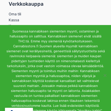
Verkkokauppa
Oma tili
Kassa
Kauppa
Suomessa kannabiksen siementen myynti, ostaminen ja
Ostoskori
hallussapito on sallittua. Kannabiksen siemenet eivät sisällä
Helsingin Myymälä
THC:tä. Emme myy siemeniä kylvötarkoitukseen.
Cannabisstore.fi Suomen alueella myymät kannabiksen
Aukioloajat
siemenet ovat keräilyesineitä, geneettisiä säilytystuotteita sekä
Ma-Pe 12-18 La 12-15
ravinnoksi kelpaavia siemeniä: siementen ja muiden kaupan
Riihipellonkuja 3, 00390
pidettyjen tuotteiden käyttö on nimenomaisesti kiellettyä
Helsinki
tarkoituksiin, jotka ovat vastoin voimassa olevaa lainsäädäntöä.
info@cannabisstore.fi
Siementen myynti ja toimitus muihin maihin: Kannabiksen
siementen myyntiä ja hallussapitoa, niiden viljelyä ja
kannabiksen käyttöä koskevat kansalliset lait vaihtelevat
suuresti maittain. Joissakin maissa pelkkä kannabiksen
siementen hallussapito tai myynti on laitonta. Asiakkaiden
vastuulla on tuntea paikalliset kannabiksen siementen
hallussapitoa koskevat lakinsa ennen tilauksen tekemistä
Cannabisstore.fi | Kannabiksen Siemeniä Verkkokaupasta ja
verkkosivustomme kautta. Lue lisää evästeiden käytöstä.
Kivijalkamyymälästä. Helsinki
Hyväksyt evästeidemme käytön klikkaamalla ”Hyväksy kaikki”.