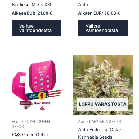
Biodiesel Mass XXL
Auto
Alkaen EUR:
21,00
€
Alkaen EUR:
36,00
€
Valitse
Valitse
vaihtoehdoista
vaihtoehdoista
Tällä
Tällä
tuotteella
tuotte
on
on
useampi
usea
muunnelma.
muun
Voit
Voit
tehdä
tehd
LOPPU VARASTOSTA
valinnat
valin
tuotteen
tuott
Fem. - ROYAL QUEEN
Aut. - KANNABIA SEEDS
sivulla.
sivull
SEEDS
Auto Brake-up Cake
RQS Green Gelato
Kannabia Seeds