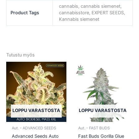
cannabis, cannabis siemenet,
Product Tags
cannabisstore, EXPERT SEEDS,
Kannabis siemenet
Tutustu myös
Tällä
Tällä
tuotteella
tuotte
on
on
useampi
usea
muunnelma.
muun
Voit
Voit
tehdä
tehd
LOPPU VARASTOSTA
LOPPU VARASTOSTA
valinnat
valin
tuotteen
tuott
Aut. - ADVANCED SEEDS
Aut. - FAST BUDS
sivulla.
sivull
Advanced Seeds Auto
Fast Buds Gorilla Glue