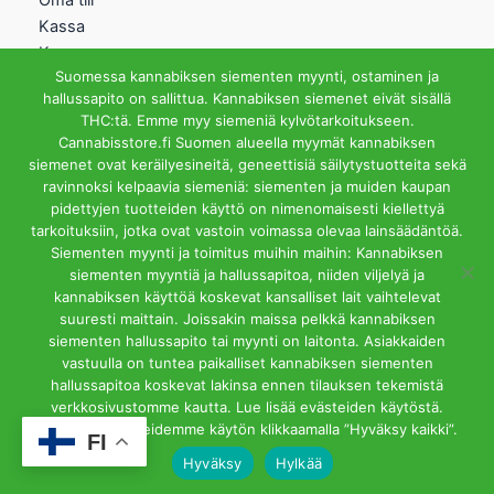
Oma tili
Kassa
Kauppa
Suomessa kannabiksen siementen myynti, ostaminen ja
Ostoskori
hallussapito on sallittua. Kannabiksen siemenet eivät sisällä
Helsingin Myymälä
THC:tä. Emme myy siemeniä kylvötarkoitukseen.
Cannabisstore.fi Suomen alueella myymät kannabiksen
Aukioloajat
siemenet ovat keräilyesineitä, geneettisiä säilytystuotteita sekä
Ma-Pe 12-18 La 12-15
ravinnoksi kelpaavia siemeniä: siementen ja muiden kaupan
Riihipellonkuja 3, 00390
pidettyjen tuotteiden käyttö on nimenomaisesti kiellettyä
Helsinki
tarkoituksiin, jotka ovat vastoin voimassa olevaa lainsäädäntöä.
info@cannabisstore.fi
Siementen myynti ja toimitus muihin maihin: Kannabiksen
siementen myyntiä ja hallussapitoa, niiden viljelyä ja
kannabiksen käyttöä koskevat kansalliset lait vaihtelevat
suuresti maittain. Joissakin maissa pelkkä kannabiksen
siementen hallussapito tai myynti on laitonta. Asiakkaiden
vastuulla on tuntea paikalliset kannabiksen siementen
hallussapitoa koskevat lakinsa ennen tilauksen tekemistä
Cannabisstore.fi | Kannabiksen Siemeniä Verkkokaupasta ja
verkkosivustomme kautta. Lue lisää evästeiden käytöstä.
Kivijalkamyymälästä. Helsinki
Hyväksyt evästeidemme käytön klikkaamalla ”Hyväksy kaikki”.
FI
Hyväksy
Hylkää