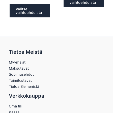
vaihtoehdoista
Valitse
vaihtoehdoista
Tietoa Meistä
Myymälät
Maksutavat
Sopimusehdot
Toimitustavat
Tietoa Siemenistä
Verkkokauppa
Oma tili
Kassa