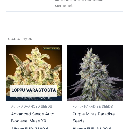
siemenet
Tutustu myös
Tällä
Tällä
tuotteella
tuotte
on
on
useampi
usea
muunnelma.
muun
Voit
Voit
tehdä
tehd
LOPPU VARASTOSTA
valinnat
valin
tuotteen
tuott
Aut. - ADVANCED SEEDS
Fem. - PARADISE SEEDS
sivulla.
sivull
Advanced Seeds Auto
Purple Mints Paradise
Biodiesel Mass XXL
Seeds
Alkaen EUR:
21,00
€
Alkaen EUR:
32,00
€