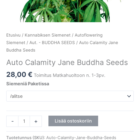
Etusivu
/
Kannabiksen Siemenet
/
Autoflowering
Siemenet
/
Aut. - BUDDHA SEEDS
/ Auto Calamity Jane
Buddha Seeds
Auto Calamity Jane Buddha Seeds
28,00
€
Toimitus Matkahuoltoon n. 1-3pv.
Siemeniä Paketissa
-
+
Lisää ostoskoriin
Tuotetunnus (SKU):
Auto-Calamity-Jane-Buddha-Seeds