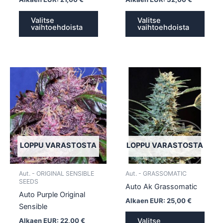
Valitse
Valitse
vaihtoehdoista
vaihtoehdoista
Tällä
Tällä
tuotteella
tuotte
on
on
useampi
usea
muunnelma.
muun
Voit
Voit
tehdä
tehd
LOPPU VARASTOSTA
LOPPU VARASTOSTA
valinnat
valin
tuotteen
tuott
Aut. - ORIGINAL SENSIBLE
Aut. - GRASSOMATIC
sivulla.
sivull
SEEDS
Auto Ak Grassomatic
Auto Purple Original
Alkaen EUR:
25,00
€
Sensible
Alkaen EUR:
22,00
€
Valitse