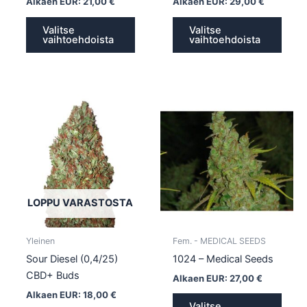
Alkaen EUR:
21,00
€
Alkaen EUR:
29,00
€
Valitse
Valitse
vaihtoehdoista
vaihtoehdoista
Tällä
Tällä
tuotteella
tuotte
on
on
useampi
usea
muunnelma.
muun
Voit
Voit
tehdä
tehd
LOPPU VARASTOSTA
valinnat
valin
tuotteen
tuott
Yleinen
Fem. - MEDICAL SEEDS
sivulla.
sivull
Sour Diesel (0,4/25)
1024 – Medical Seeds
CBD+ Buds
Alkaen EUR:
27,00
€
Alkaen EUR:
18,00
€
Valitse