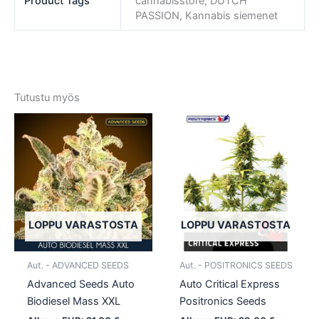
Product Tags
cannabisstore, DUTCH
PASSION, Kannabis siemenet
Tutustu myös
Tällä
Tällä
tuotteella
tuotte
on
on
useampi
usea
muunnelma.
muun
Voit
Voit
tehdä
tehd
LOPPU VARASTOSTA
LOPPU VARASTOSTA
valinnat
valin
tuotteen
tuott
Aut. - ADVANCED SEEDS
Aut. - POSITRONICS SEEDS
sivulla.
sivull
Advanced Seeds Auto
Auto Critical Express
Biodiesel Mass XXL
Positronics Seeds