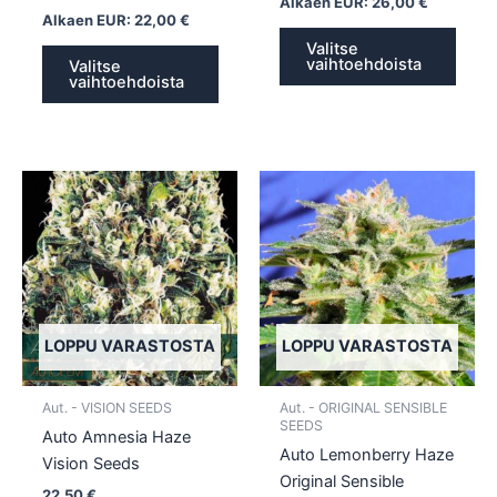
Alkaen EUR:
26,00
€
Alkaen EUR:
22,00
€
Valitse
vaihtoehdoista
Valitse
vaihtoehdoista
Tällä
Tällä
tuotteella
tuotte
on
on
useampi
usea
muunnelma.
muun
Voit
Voit
tehdä
tehd
LOPPU VARASTOSTA
LOPPU VARASTOSTA
valinnat
valin
tuotteen
tuott
Aut. - VISION SEEDS
Aut. - ORIGINAL SENSIBLE
sivulla.
sivull
SEEDS
Auto Amnesia Haze
Auto Lemonberry Haze
Vision Seeds
Original Sensible
22,50
€