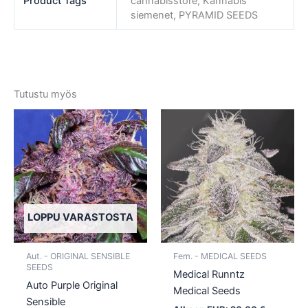
Product Tags
cannabisstore, Kannabis
siemenet, PYRAMID SEEDS
Tutustu myös
Tällä
Tällä
tuotteella
tuotte
on
on
useampi
usea
muunnelma.
muun
Voit
Voit
tehdä
tehd
LOPPU VARASTOSTA
valinnat
valin
tuotteen
tuott
Aut. - ORIGINAL SENSIBLE
Fem. - MEDICAL SEEDS
sivulla.
sivull
SEEDS
Medical Runntz
Auto Purple Original
Medical Seeds
Sensible