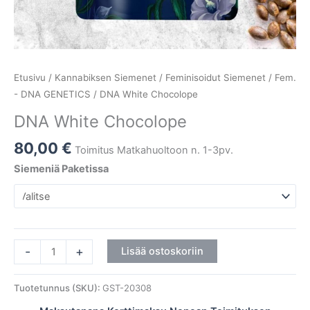
Etusivu
/
Kannabiksen Siemenet
/
Feminisoidut Siemenet
/
Fem.
- DNA GENETICS
/ DNA White Chocolope
DNA White Chocolope
80,00
€
Toimitus Matkahuoltoon n. 1-3pv.
Siemeniä Paketissa
-
+
Lisää ostoskoriin
Tuotetunnus (SKU):
GST-20308