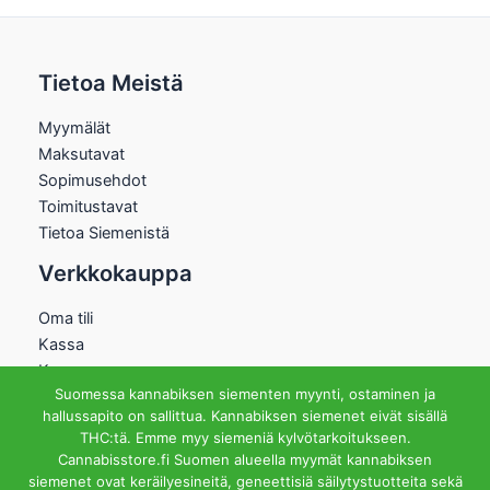
Tietoa Meistä
Myymälät
Maksutavat
Sopimusehdot
Toimitustavat
Tietoa Siemenistä
Verkkokauppa
Oma tili
Kassa
Kauppa
Suomessa kannabiksen siementen myynti, ostaminen ja
Ostoskori
hallussapito on sallittua. Kannabiksen siemenet eivät sisällä
Helsingin Myymälä
THC:tä. Emme myy siemeniä kylvötarkoitukseen.
Cannabisstore.fi Suomen alueella myymät kannabiksen
Aukioloajat
siemenet ovat keräilyesineitä, geneettisiä säilytystuotteita sekä
Ma-Pe 12-18 La 12-15