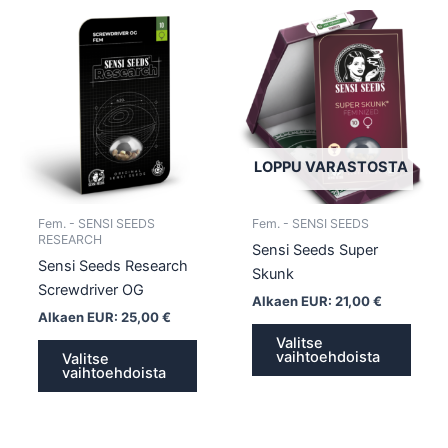
Tällä
Tällä
tuotteella
tuotte
on
on
useampi
usea
muunnelma.
muun
Voit
Voit
tehdä
tehd
LOPPU VARASTOSTA
valinnat
valin
tuotteen
tuott
Fem. - SENSI SEEDS
Fem. - SENSI SEEDS
sivulla.
sivull
RESEARCH
Sensi Seeds Super
Sensi Seeds Research
Skunk
Screwdriver OG
Alkaen EUR:
21,00
€
Alkaen EUR:
25,00
€
Valitse
vaihtoehdoista
Valitse
vaihtoehdoista