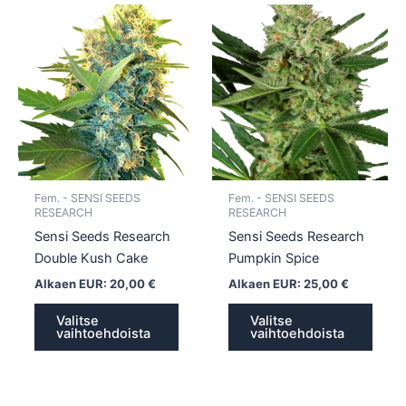
Tällä
Tällä
tuotteella
tuotte
on
on
useampi
usea
muunnelma.
muun
Voit
Voit
tehdä
tehd
valinnat
valin
tuotteen
tuott
Fem. - SENSI SEEDS
Fem. - SENSI SEEDS
sivulla.
sivull
RESEARCH
RESEARCH
Sensi Seeds Research
Sensi Seeds Research
Double Kush Cake
Pumpkin Spice
Alkaen EUR:
20,00
€
Alkaen EUR:
25,00
€
Valitse
Valitse
vaihtoehdoista
vaihtoehdoista