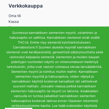
Verkkokauppa
Oma tili
Kassa
Kauppa
Suomessa kannabiksen siementen myynti, ostaminen ja
Ostoskori
hallussapito on sallittua. Kannabiksen siemenet eivät sisällä
Helsingin Myymälä
THC:tä. Emme myy siemeniä kylvötarkoitukseen.
Cannabisstore.fi Suomen alueella myymät kannabiksen
Aukioloajat
siemenet ovat keräilyesineitä, geneettisiä säilytystuotteita sekä
Ma-Pe 12-18 La 12-15
ravinnoksi kelpaavia siemeniä: siementen ja muiden kaupan
Riihipellonkuja 3, 00390
pidettyjen tuotteiden käyttö on nimenomaisesti kiellettyä
Helsinki
tarkoituksiin, jotka ovat vastoin voimassa olevaa lainsäädäntöä.
info@cannabisstore.fi
Siementen myynti ja toimitus muihin maihin: Kannabiksen
siementen myyntiä ja hallussapitoa, niiden viljelyä ja
kannabiksen käyttöä koskevat kansalliset lait vaihtelevat
suuresti maittain. Joissakin maissa pelkkä kannabiksen
siementen hallussapito tai myynti on laitonta. Asiakkaiden
vastuulla on tuntea paikalliset kannabiksen siementen
hallussapitoa koskevat lakinsa ennen tilauksen tekemistä
Cannabisstore.fi | Kannabiksen Siemeniä Verkkokaupasta ja
verkkosivustomme kautta. Lue lisää evästeiden käytöstä.