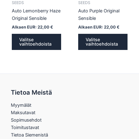
sivulla.
sivull
SEEDS
SEEDS
Auto Lemonberry Haze
Auto Purple Original
Original Sensible
Sensible
Alkaen EUR:
22,00
€
Alkaen EUR:
22,00
€
Valitse
Valitse
vaihtoehdoista
vaihtoehdoista
Tietoa Meistä
Myymälät
Maksutavat
Sopimusehdot
Toimitustavat
Tietoa Siemenistä