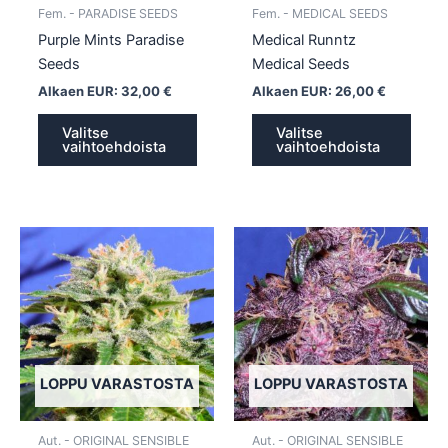
tuotteen
tuott
Fem. - PARADISE SEEDS
Fem. - MEDICAL SEEDS
sivulla.
sivull
Purple Mints Paradise
Medical Runntz
Seeds
Medical Seeds
Alkaen EUR:
32,00
€
Alkaen EUR:
26,00
€
Valitse
Valitse
vaihtoehdoista
vaihtoehdoista
Tällä
Tällä
tuotteella
tuotte
on
on
useampi
usea
muunnelma.
muun
Voit
Voit
tehdä
tehd
LOPPU VARASTOSTA
LOPPU VARASTOSTA
valinnat
valin
tuotteen
tuott
Aut. - ORIGINAL SENSIBLE
Aut. - ORIGINAL SENSIBLE