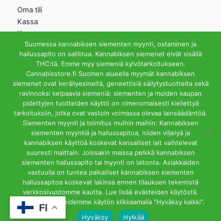
Oma tili
Kassa
Kauppa
Suomessa kannabiksen siementen myynti, ostaminen ja
Ostoskori
hallussapito on sallittua. Kannabiksen siemenet eivät sisällä
Helsingin Myymälä
THC:tä. Emme myy siemeniä kylvötarkoitukseen.
Cannabisstore.fi Suomen alueella myymät kannabiksen
Aukioloajat
siemenet ovat keräilyesineitä, geneettisiä säilytystuotteita sekä
Ma-Pe 12-18 La 12-15
ravinnoksi kelpaavia siemeniä: siementen ja muiden kaupan
Riihipellonkuja 3, 00390
pidettyjen tuotteiden käyttö on nimenomaisesti kiellettyä
Helsinki
tarkoituksiin, jotka ovat vastoin voimassa olevaa lainsäädäntöä.
info@cannabisstore.fi
Siementen myynti ja toimitus muihin maihin: Kannabiksen
siementen myyntiä ja hallussapitoa, niiden viljelyä ja
kannabiksen käyttöä koskevat kansalliset lait vaihtelevat
suuresti maittain. Joissakin maissa pelkkä kannabiksen
siementen hallussapito tai myynti on laitonta. Asiakkaiden
vastuulla on tuntea paikalliset kannabiksen siementen
hallussapitoa koskevat lakinsa ennen tilauksen tekemistä
Cannabisstore.fi | Kannabiksen Siemeniä Verkkokaupasta ja
verkkosivustomme kautta. Lue lisää evästeiden käytöstä.
Kivijalkamyymälästä. Helsinki
Hyväksyt evästeidemme käytön klikkaamalla ”Hyväksy kaikki”.
FI
Hyväksy
Hylkää