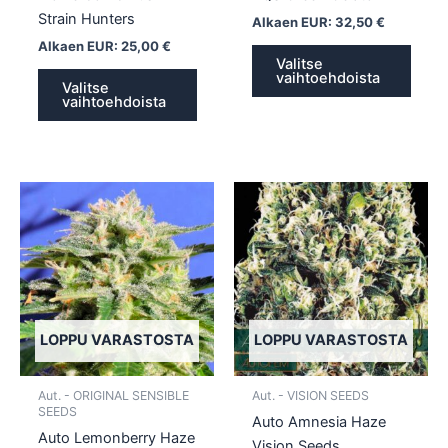
Strain Hunters
Alkaen EUR:
32,50
€
Alkaen EUR:
25,00
€
Valitse
vaihtoehdoista
Valitse
vaihtoehdoista
Tällä
Tällä
tuotteella
tuotte
on
on
useampi
usea
muunnelma.
muun
Voit
Voit
tehdä
tehd
LOPPU VARASTOSTA
LOPPU VARASTOSTA
valinnat
valin
tuotteen
tuott
Aut. - ORIGINAL SENSIBLE
Aut. - VISION SEEDS
sivulla.
sivull
SEEDS
Auto Amnesia Haze
Auto Lemonberry Haze
Vision Seeds