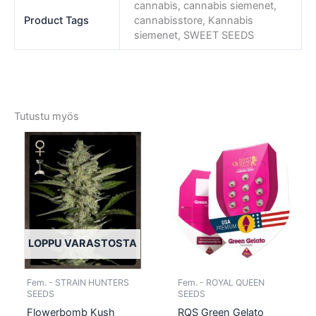
cannabis, cannabis siemenet,
Product Tags
cannabisstore, Kannabis
siemenet, SWEET SEEDS
Tutustu myös
Tällä
Tällä
tuotteella
tuotte
on
on
useampi
usea
muunnelma.
muun
Voit
Voit
tehdä
tehd
LOPPU VARASTOSTA
valinnat
valin
tuotteen
tuott
Fem. - STRAIN HUNTERS
Fem. - ROYAL QUEEN
sivulla.
sivull
SEEDS
SEEDS
Flowerbomb Kush
RQS Green Gelato