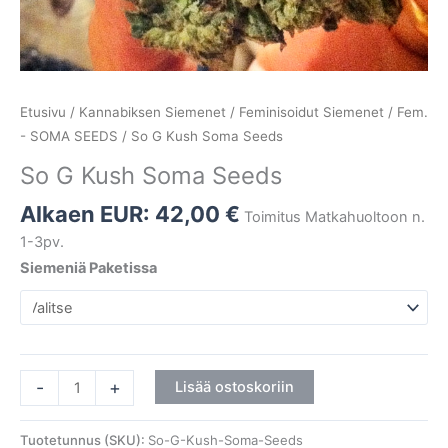
Etusivu
/
Kannabiksen Siemenet
/
Feminisoidut Siemenet
/
Fem.
- SOMA SEEDS
/ So G Kush Soma Seeds
So G Kush Soma Seeds
Alkaen EUR:
42,00
€
Toimitus Matkahuoltoon n.
1-3pv.
Siemeniä Paketissa
-
+
Lisää ostoskoriin
Tuotetunnus (SKU):
So-G-Kush-Soma-Seeds