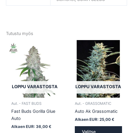
Tutustu myös
Tällä
Tällä
tuotteella
tuotte
on
on
useampi
usea
muunnelma.
muun
Voit
Voit
tehdä
tehd
LOPPU VARASTOSTA
LOPPU VARASTOSTA
valinnat
valin
tuotteen
tuott
Aut. - FAST BUDS
Aut. - GRASSOMATIC
sivulla.
sivull
Fast Buds Gorilla Glue
Auto Ak Grassomatic
Auto
Alkaen EUR:
25,00
€
Alkaen EUR:
36,00
€
Valitse