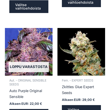
vaihtoehdoista
Valitse
vaihtoehdoista
Tällä
Tällä
tuotteella
tuotte
on
on
useampi
usea
muunnelma.
muun
Voit
Voit
tehdä
tehd
LOPPU VARASTOSTA
valinnat
valin
tuotteen
tuott
Aut. - ORIGINAL SENSIBLE
Fem. - EXPERT SEEDS
sivulla.
sivull
SEEDS
Zkittles Glue Expert
Auto Purple Original
Seeds
Sensible
Alkaen EUR:
29,00
€
Alkaen EUR:
22,00
€
Valitse