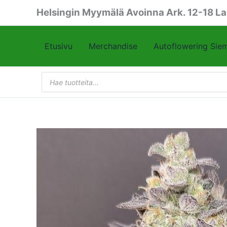
Siirry
Helsingin Myymälä Avoinna Ark. 12-18 La
sisältöön
Etusivu
Merchandise
Autoflowering Sie
Products
search