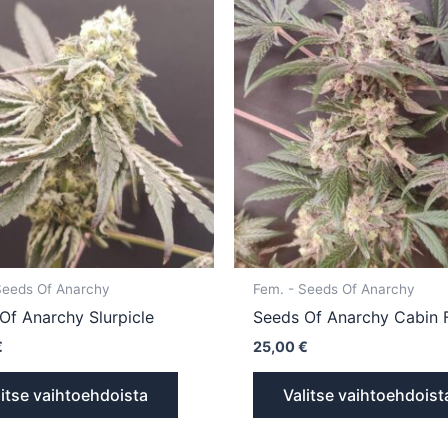
tuotteella
on
useampi
muunnelma.
Voit
tehdä
valinnat
tuotteen
sivulla.
Seeds Of Anarchy
Fem. - Seeds Of Anarchy
Of Anarchy Slurpicle
Seeds Of Anarchy Cabin 
€
25,00
€
litse vaihtoehdoista
Valitse vaihtoehdoist