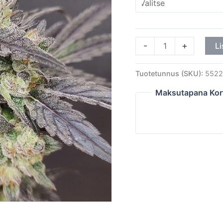
-
+
Li
Tuotetunnus (SKU):
5522
Maksutapana Kor