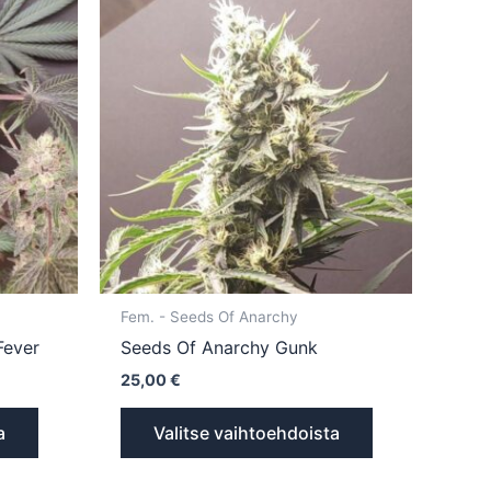
tuotteella
tuotteella
on
on
useampi
useampi
muunnelma.
muunnelma.
Voit
Voit
tehdä
tehdä
valinnat
valinnat
tuotteen
tuotteen
sivulla.
sivulla.
Fem. - Seeds Of Anarchy
Fever
Seeds Of Anarchy Gunk
25,00
€
a
Valitse vaihtoehdoista