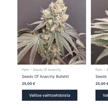
tuotteella
on
useampi
muunnelma.
Voit
tehdä
valinnat
tuotteen
sivulla.
Fem. - Seeds Of Anarchy
Fem. - 
Seeds Of Anarchy Bullshit
Seeds 
25,00
€
25,00
Valitse vaihtoehdoista
Va