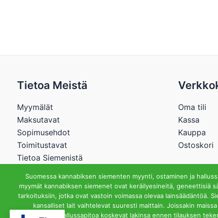
Tietoa Meistä
Verkko
Myymälät
Oma tili
Maksutavat
Kassa
Sopimusehdot
Kauppa
Toimitustavat
Ostoskori
Tietoa Siemenistä
Suomessa kannabiksen siementen myynti, ostaminen ja hallussap
myymät kannabiksen siemenet ovat keräilyesineitä, geneettisiä sä
tarkoituksiin, jotka ovat vastoin voimassa olevaa lainsäädäntöä. S
Cannabisstore.
kansalliset lait vaihtelevat suuresti maittain. Joissakin mai
hallussapitoa koskevat lakinsa ennen tilauksen teke