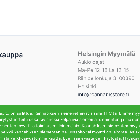
Helsingin Myymälä
kauppa
Aukioloajat
Ma-Pe 12-18 La 12-15
Riihipellonkuja 3, 00390
Helsinki
info@cannabisstore.fi
ito on sallittua. Kannabiksen siemenet eivät sisällä THC:tä. Emme myy
ilytystuotteita sekä ravinnoksi kelpaavia siemeniä: siementen ja muiden
iementen myynti ja toimitus muihin maihin: Kannabiksen siementen myynti
fi | Kannabiksen Siemeniä Verkkokaupasta ja Kivijalkamyymä
ssa pelkkä kannabiksen siementen hallussapito tai myynti on laitonta. Asi
mistä verkkosivustomme kautta. Lue lisää evästeiden käytöstä. Hyväksy