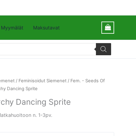
Myymälät
Maksutavat
emenet
/
Feminisoidut Siemenet
/
Fem. - Seeds Of
hy Dancing Sprite
chy Dancing Sprite
atkahuoltoon n. 1-3pv.