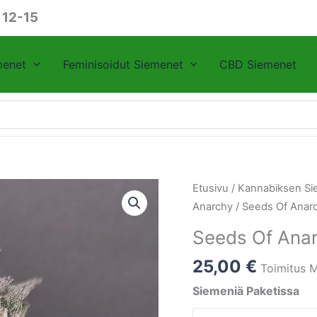
 12-15
menet
Feminisoidut Siemenet
CBD Siemenet
Seeds
Etusivu
/
Kannabiksen Si
Of
Anarchy
/ Seeds Of Anarc
Anarchy
Seeds Of Anar
Dancing
Sprite
25,00
€
Toimitus M
määrä
Siemeniä Paketissa