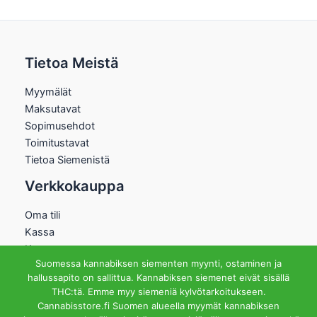
Tietoa Meistä
Myymälät
Maksutavat
Sopimusehdot
Toimitustavat
Tietoa Siemenistä
Verkkokauppa
Oma tili
Kassa
Kauppa
Suomessa kannabiksen siementen myynti, ostaminen ja
Ostoskori
hallussapito on sallittua. Kannabiksen siemenet eivät sisällä
Helsingin Myymälä
THC:tä. Emme myy siemeniä kylvötarkoitukseen.
Cannabisstore.fi Suomen alueella myymät kannabiksen
Aukioloajat