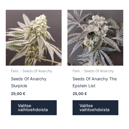
Tällä
Tällä
tuotteella
tuotte
on
on
useampi
usea
muunnelma.
muun
Voit
Voit
tehdä
tehd
valinnat
valin
tuotteen
tuott
Fem. - Seeds Of Anarchy
Fem. - Seeds Of Anarchy
sivulla.
sivull
Seeds Of Anarchy
Seeds Of Anarchy The
Slurpicle
Epstein List
25,00
€
25,00
€
Valitse
Valitse
vaihtoehdoista
vaihtoehdoista