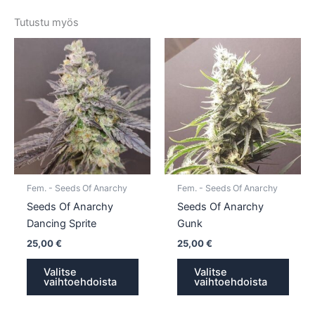
Tutustu myös
Tällä
Tällä
tuotteella
tuotte
on
on
useampi
usea
muunnelma.
muun
Voit
Voit
tehdä
tehd
valinnat
valin
tuotteen
tuott
Fem. - Seeds Of Anarchy
Fem. - Seeds Of Anarchy
sivulla.
sivull
Seeds Of Anarchy
Seeds Of Anarchy
Dancing Sprite
Gunk
25,00
€
25,00
€
Valitse
Valitse
vaihtoehdoista
vaihtoehdoista