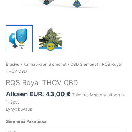
Etusivu
/
Kannabiksen Siemenet
/
CBD Siemenet
/ RQS Royal
THCV CBD
RQS Royal THCV CBD
Alkaen EUR:
43,00
€
Toimitus Matkahuoltoon n.
1-3pv.
Lyhyt kuvaus
Siemeniä Paketissa