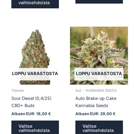
vaihtoehdoista
Tällä
Tällä
tuotteella
tuotte
on
on
useampi
usea
muunnelma.
muun
Voit
Voit
tehdä
tehd
LOPPU VARASTOSTA
LOPPU VARASTOSTA
valinnat
valin
tuotteen
tuott
Yleinen
Aut. - KANNABIA SEEDS
sivulla.
sivull
Sour Diesel (0,4/25)
Auto Brake-up Cake
CBD+ Buds
Kannabia Seeds
Alkaen EUR:
18,00
€
Alkaen EUR:
29,00
€
Valitse
Valitse
vaihtoehdoista
vaihtoehdoista