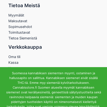
Tietoa Meistä
Myymälät
Maksutavat
Sopimusehdot
Toimitustavat
Tietoa Siemenistä
Verkkokauppa
Oma tili
Kassa
Kauppa
Suomessa kannabiksen siementen myynti, ostaminen ja
Ostoskori
hallussapito on sallittua. Kannabiksen siemenet eivät sisällä
Helsingin Myymälä
THC:tä. Emme myy siemeniä kylvötarkoitukseen.
Cannabisstore.fi Suomen alueella myymät kannabiksen
Aukioloajat
siemenet ovat keräilyesineitä, geneettisiä säilytystuotteita sekä
Ma-Pe 12-18 La 12-15
ravinnoksi kelpaavia siemeniä: siementen ja muiden kaupan
Riihipellonkuja 3, 00390
pidettyjen tuotteiden käyttö on nimenomaisesti kiellettyä
Helsinki
tarkoituksiin, jotka ovat vastoin voimassa olevaa lainsäädäntöä.