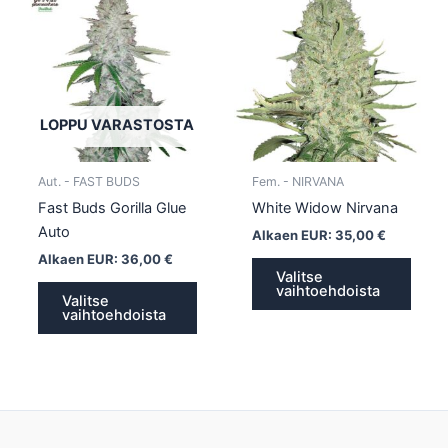
tuotteella
tuotte
on
on
useampi
usea
muunnelma.
muun
Voit
Voit
tehdä
tehd
LOPPU VARASTOSTA
valinnat
valin
tuotteen
tuott
Aut. - FAST BUDS
Fem. - NIRVANA
sivulla.
sivull
Fast Buds Gorilla Glue
White Widow Nirvana
Auto
Alkaen EUR:
35,00
€
Alkaen EUR:
36,00
€
Valitse
vaihtoehdoista
Valitse
vaihtoehdoista