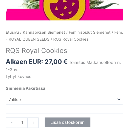
Etusivu
/
Kannabiksen Siemenet
/
Feminisoidut Siemenet
/
Fem.
- ROYAL QUEEN SEEDS
/ RQS Royal Cookies
RQS Royal Cookies
Alkaen EUR:
27,00
€
Toimitus Matkahuoltoon n.
1-3pv.
Lyhyt kuvaus
Siemeniä Paketissa
-
+
Lisää ostoskoriin