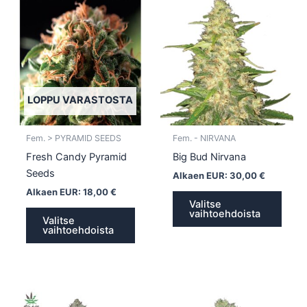
tuotteella
tuotte
on
on
useampi
usea
muunnelma.
muun
Voit
Voit
tehdä
tehd
LOPPU VARASTOSTA
valinnat
valin
tuotteen
tuott
Fem. > PYRAMID SEEDS
Fem. - NIRVANA
sivulla.
sivull
Fresh Candy Pyramid
Big Bud Nirvana
Seeds
Alkaen EUR:
30,00
€
Alkaen EUR:
18,00
€
Valitse
vaihtoehdoista
Valitse
vaihtoehdoista
Tällä
Tällä