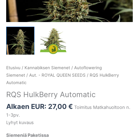
Etusivu
/
Kannabiksen Siemenet
/
Autoflowering
Siemenet
/
Aut. - ROYAL QUEEN SEEDS
/ RQS HulkBerry
Automatic
RQS HulkBerry Automatic
Alkaen EUR:
27,00
€
Toimitus Matkahuoltoon n.
1-3pv.
Lyhyt kuvaus
Siemeniä Paketissa