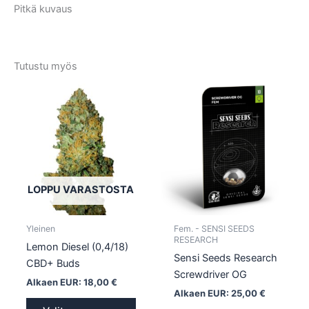
Pitkä kuvaus
Tutustu myös
Tällä
Tällä
tuotteella
tuotte
on
on
useampi
usea
muunnelma.
muun
Voit
Voit
tehdä
tehd
LOPPU VARASTOSTA
valinnat
valin
tuotteen
tuott
Yleinen
Fem. - SENSI SEEDS
sivulla.
sivull
RESEARCH
Lemon Diesel (0,4/18)
Sensi Seeds Research
CBD+ Buds
Screwdriver OG
Alkaen EUR:
18,00
€
Alkaen EUR:
25,00
€