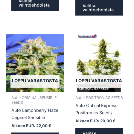
Valitse
vaihtoehdoista
Valitse
vaihtoehdoista
Tällä
Tällä
tuotteella
tuotte
on
on
useampi
usea
muunnelma.
muun
Voit
Voit
tehdä
tehd
LOPPU VARASTOSTA
LOPPU VARASTOSTA
valinnat
valin
tuotteen
tuott
Aut. - ORIGINAL SENSIBLE
Aut. - POSITRONICS SEEDS
sivulla.
sivull
SEEDS
Auto Critical Express
Auto Lemonberry Haze
Positronics Seeds
Original Sensible
Alkaen EUR:
29,00
€
Alkaen EUR:
22,00
€
Valitse