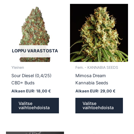
Tällä
Tällä
tuotteella
tuotte
on
on
useampi
usea
muunnelma.
muun
Voit
Voit
tehdä
tehd
LOPPU VARASTOSTA
valinnat
valin
tuotteen
tuott
Yleinen
Fem. - KANNABIA SEEDS
sivulla.
sivull
Sour Diesel (0,4/25)
Mimosa Dream
CBD+ Buds
Kannabia Seeds
Alkaen EUR:
18,00
€
Alkaen EUR:
29,00
€
Valitse
Valitse
vaihtoehdoista
vaihtoehdoista