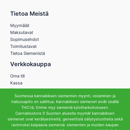
Tietoa Meistä
Myymälät
Maksutavat
Sopimusehdot
Toimitustavat
Tietoa Siemenistä
Verkkokauppa
Oma tili
Kassa
Kauppa
Suomessa kannabiksen siementen myynti, ostaminen ja
Ostoskori
hallussapito on sallittua. Kannabiksen siemenet eivät sisällä
Helsingin Myymälä
THC:tä. Emme myy siemeniä kylvötarkoitukseen.
Cannabisstore.fi Suomen alueella myymät kannabiksen
Aukioloajat
siemenet ovat keräilyesineitä, geneettisiä säilytystuotteita sekä
Ma-Pe 12-18 La 12-15
ravinnoksi kelpaavia siemeniä: siementen ja muiden kaupan
Riihipellonkuja 3, 00390