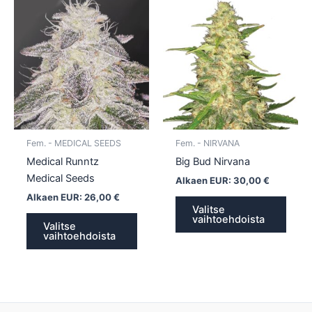
Tällä
Tällä
tuotteella
tuotte
on
on
useampi
usea
muunnelma.
muun
Voit
Voit
tehdä
tehd
valinnat
valin
tuotteen
tuott
Fem. - MEDICAL SEEDS
Fem. - NIRVANA
sivulla.
sivull
Medical Runntz
Big Bud Nirvana
Medical Seeds
Alkaen EUR:
30,00
€
Alkaen EUR:
26,00
€
Valitse
vaihtoehdoista
Valitse
vaihtoehdoista