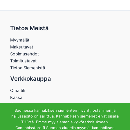
Tietoa Meistä
Myymälät
Maksutavat
Sopimusehdot
Toimitustavat
Tietoa Siemenistä
Verkkokauppa
Oma tili
Kassa
Kauppa
Suomessa kannabiksen siementen myynti, ostaminen ja
Ostoskori
hallussapito on sallittua. Kannabiksen siemenet eivät sisällä
Helsingin Myymälä
THC:tä. Emme myy siemeniä kylvötarkoitukseen.
Cannabisstore.fi Suomen alueella myymät kannabiksen
Aukioloajat