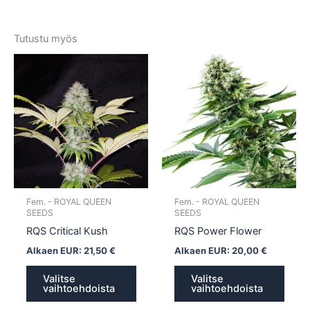
Tutustu myös
Tällä
Tällä
tuotteella
tuotte
on
on
useampi
usea
muunnelma.
muun
Voit
Voit
tehdä
tehd
valinnat
valin
tuotteen
tuott
Fem. - ROYAL QUEEN
Fem. - ROYAL QUEEN
sivulla.
sivull
SEEDS
SEEDS
RQS Critical Kush
RQS Power Flower
Alkaen EUR:
21,50
€
Alkaen EUR:
20,00
€
Valitse
Valitse
vaihtoehdoista
vaihtoehdoista