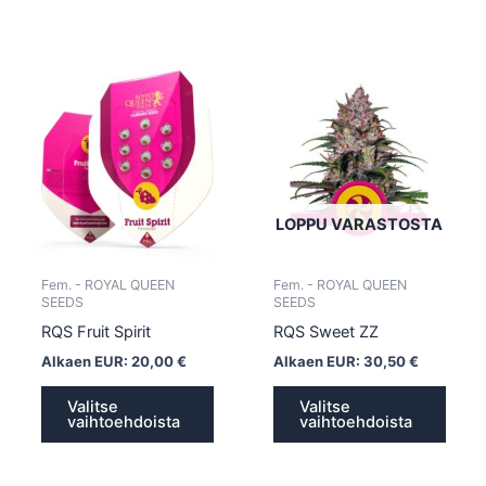
Tällä
Tällä
tuotteella
tuotte
on
on
useampi
usea
muunnelma.
muun
Voit
Voit
tehdä
tehd
LOPPU VARASTOSTA
valinnat
valin
tuotteen
tuott
Fem. - ROYAL QUEEN
Fem. - ROYAL QUEEN
sivulla.
sivull
SEEDS
SEEDS
RQS Fruit Spirit
RQS Sweet ZZ
Alkaen EUR:
20,00
€
Alkaen EUR:
30,50
€
Valitse
Valitse
vaihtoehdoista
vaihtoehdoista