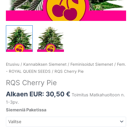
Etusivu
/
Kannabiksen Siemenet
/
Feminisoidut Siemenet
/
Fem.
- ROYAL QUEEN SEEDS
/ RQS Cherry Pie
RQS Cherry Pie
Alkaen EUR:
30,50
€
Toimitus Matkahuoltoon n.
1-3pv.
Siemeniä Paketissa