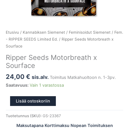
Etusivu
/
Kannabiksen Siemenet
/
Feminisoidut Siemenet
/
Fem.
- RIPPER SEEDS Limited Ed.
/ Ripper Seeds Motorbreath x
Sourface
Ripper Seeds Motorbreath x
Sourface
24,00
€
sis.alv.
Toimitus Matkahuoltoon n. 1-3pv.
Saatavuus:
Vain 1 varastossa
Lisää ostoskoriin
Tuotetunnus (SKU):
GS-23367
Maksutapana Korttimaksu Nopean Toimituksen