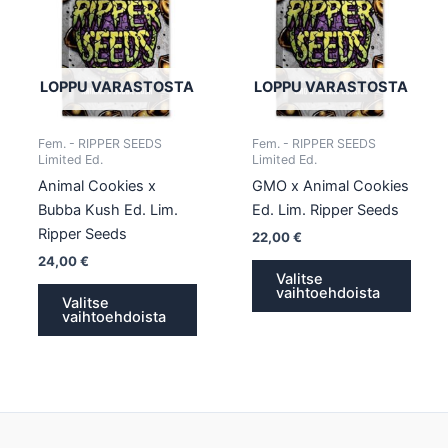
useampi
usea
muunnelma.
muun
Voit
Voit
tehdä
tehd
LOPPU VARASTOSTA
LOPPU VARASTOSTA
valinnat
valin
tuotteen
tuott
Fem. - RIPPER SEEDS
Fem. - RIPPER SEEDS
sivulla.
sivull
Limited Ed.
Limited Ed.
Animal Cookies x
GMO x Animal Cookies
Bubba Kush Ed. Lim.
Ed. Lim. Ripper Seeds
Ripper Seeds
22,00
€
24,00
€
Valitse
vaihtoehdoista
Valitse
vaihtoehdoista