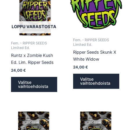
useampi
usea
muunnelma.
muun
Voit
Voit
tehdä
tehd
LOPPU VARASTOSTA
valinnat
valin
tuotteen
tuott
Fem. - RIPPER SEEDS
Fem. - RIPPER SEEDS
Limited Ed.
sivulla.
sivull
Limited Ed.
Ripper Seeds Skunk X
Runtz x Zombie Kush
White Widow
Ed. Lim. Ripper Seeds
24,00
€
24,00
€
Valitse
Valitse
vaihtoehdoista
vaihtoehdoista
Tällä
Tällä
tuotteella
tuotte
on
on