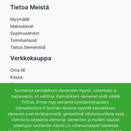
Tietoa Meistä
Myymälät
Maksutavat
Sopimusehdot
Toimitustavat
Tietoa Siemenistä
Verkkokauppa
Oma tili
Kassa
Kauppa
Suomessa kannabiksen siementen myynti, ostaminen ja
Ostoskori
hallussapito on sallittua. Kannabiksen siemenet eivät sisällä
Helsingin Myymälä
THC:tä. Emme myy siemeniä kylvötarkoitukseen.
Cannabisstore.fi Suomen alueella myymät kannabiksen
Aukioloajat
siemenet ovat keräilyesineitä, geneettisiä säilytystuotteita sekä
Ma-Pe 12-18 La 12-15
ravinnoksi kelpaavia siemeniä: siementen ja muiden kaupan
Riihipellonkuja 3, 00390
pidettyjen tuotteiden käyttö on nimenomaisesti kiellettyä
Helsinki