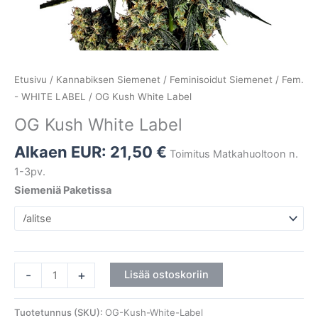
Etusivu
/
Kannabiksen Siemenet
/
Feminisoidut Siemenet
/
Fem.
- WHITE LABEL
/ OG Kush White Label
OG Kush White Label
Alkaen EUR:
21,50
€
Toimitus Matkahuoltoon n.
1-3pv.
Siemeniä Paketissa
-
+
Lisää ostoskoriin
Tuotetunnus (SKU):
OG-Kush-White-Label