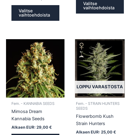
Valitse
vaihtoehdoista
Valitse
vaihtoehdoista
Tällä
Tällä
tuotteella
tuotte
on
on
useampi
usea
muunnelma.
muun
Voit
Voit
tehdä
tehd
LOPPU VARASTOSTA
valinnat
valin
tuotteen
tuott
Fem. - KANNABIA SEEDS
Fem. - STRAIN HUNTERS
sivulla.
sivull
SEEDS
Mimosa Dream
Flowerbomb Kush
Kannabia Seeds
Strain Hunters
Alkaen EUR:
29,00
€
Alkaen EUR:
25,00
€