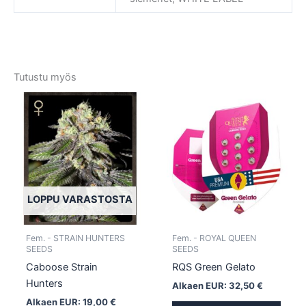
Tutustu myös
Tällä
Tällä
tuotteella
tuotte
on
on
useampi
usea
muunnelma.
muun
Voit
Voit
tehdä
tehd
LOPPU VARASTOSTA
valinnat
valin
tuotteen
tuott
Fem. - STRAIN HUNTERS
Fem. - ROYAL QUEEN
sivulla.
sivull
SEEDS
SEEDS
Caboose Strain
RQS Green Gelato
Hunters
Alkaen EUR:
32,50
€
Alkaen EUR:
19,00
€