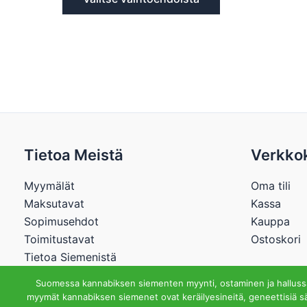
Tietoa Meistä
Verkko
Myymälät
Oma tili
Maksutavat
Kassa
Sopimusehdot
Kauppa
Toimitustavat
Ostoskori
Tietoa Siemenistä
Suomessa kannabiksen siementen myynti, ostaminen ja hallussap
myymät kannabiksen siemenet ovat keräilyesineitä, geneettisiä sä