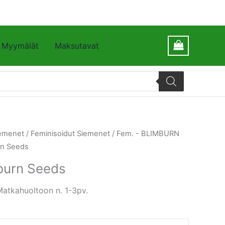
Myymälät
Maksutavat
emenet
/
Feminisoidut Siemenet
/
Fem. - BLIMBURN
rn Seeds
burn Seeds
Matkahuoltoon n. 1-3pv.