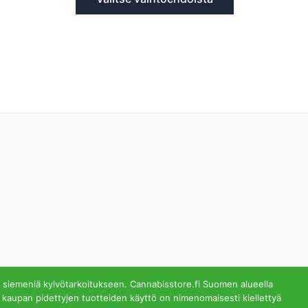
 siemeniä kylvötarkoitukseen. Cannabisstore.fi Suomen alueella
 kaupan pidettyjen tuotteiden käyttö on nimenomaisesti kiellettyä