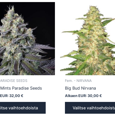
Tällä
tuotteella
on
useampi
muunnelma.
Voit
tehdä
valinnat
tuotteen
sivulla.
 PARADISE SEEDS
Fem. - NIRVANA
 Mints Paradise Seeds
Big Bud Nirvana
 EUR:
32,00
€
Alkaen EUR:
30,00
€
litse vaihtoehdoista
Valitse vaihtoehdoist