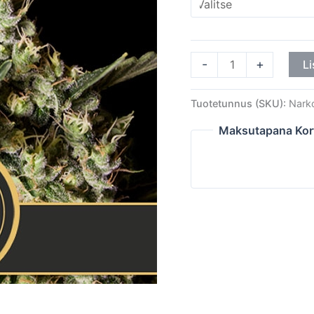
-
+
Li
Tuotetunnus (SKU):
Nark
Maksutapana Kor