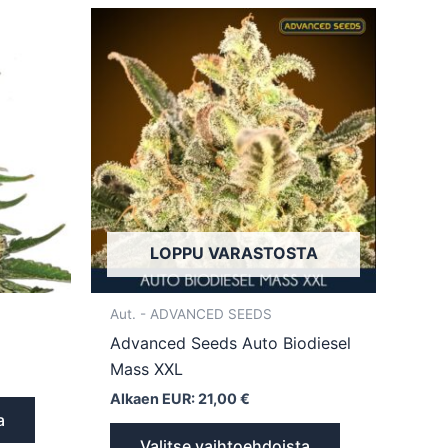
Tällä
Tällä
tuotteella
tuotteella
on
on
useampi
useampi
muunnelma.
muunnelma.
Voit
Voit
tehdä
tehdä
valinnat
valinnat
tuotteen
tuotteen
LOPPU VARASTOSTA
sivulla.
sivulla.
Aut. - ADVANCED SEEDS
Advanced Seeds Auto Biodiesel
Mass XXL
Alkaen EUR:
21,00
€
a
Valitse vaihtoehdoista