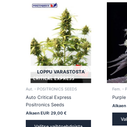
Tällä
tuotteella
on
useampi
muunnelma.
Voit
tehdä
valinnat
tuotteen
LOPPU VARASTOSTA
sivulla.
Aut. - POSITRONICS SEEDS
Fem. -
Auto Critical Express
Purple
Positronics Seeds
Alkaen
Alkaen EUR:
29,00
€
Va
Valitse vaihtoehdoista