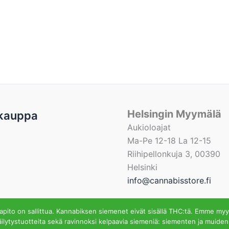
Helsingin Myymälä
kauppa
Aukioloajat
Ma-Pe 12-18 La 12-15
Riihipellonkuja 3, 00390
Helsinki
info@cannabisstore.fi
ito on sallittua. Kannabiksen siemenet eivät sisällä THC:tä. Emme myy
ilytystuotteita sekä ravinnoksi kelpaavia siemeniä: siementen ja muiden