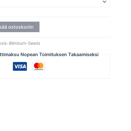
sää ostoskoriin
osis-Blimburn-Seeds
ttimaksu Nopean Toimituksen Takaamiseksi