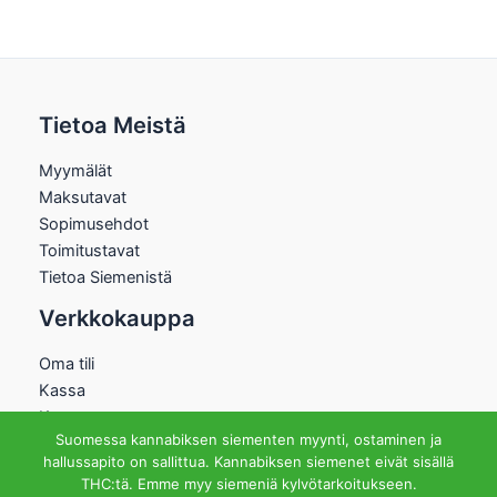
Tietoa Meistä
Myymälät
Maksutavat
Sopimusehdot
Toimitustavat
Tietoa Siemenistä
Verkkokauppa
Oma tili
Kassa
Kauppa
Suomessa kannabiksen siementen myynti, ostaminen ja
Ostoskori
hallussapito on sallittua. Kannabiksen siemenet eivät sisällä
Helsingin Myymälä
THC:tä. Emme myy siemeniä kylvötarkoitukseen.