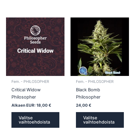
Tällä
Tällä
tuotteella
tuotte
on
on
useampi
usea
muunnelma.
muun
Voit
Voit
tehdä
tehd
valinnat
valin
tuotteen
tuott
Fem. - PHILOSOPHER
Fem. - PHILOSOPHER
sivulla.
sivull
Critical Widow
Black Bomb
Philosopher
Philosopher
Alkaen EUR:
18,00
€
24,00
€
Valitse
Valitse
vaihtoehdoista
vaihtoehdoista