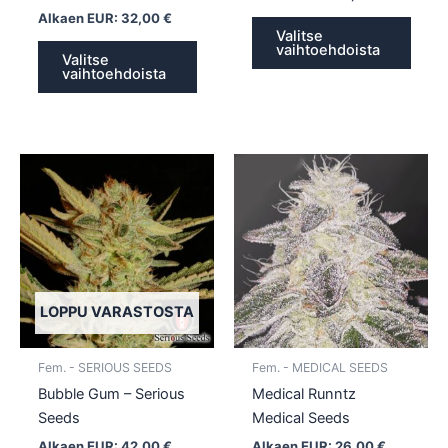
Alkaen EUR:
32,00
€
Valitse
vaihtoehdoista
Valitse
vaihtoehdoista
Tällä
Tällä
tuotteella
tuotte
on
on
useampi
usea
muunnelma.
muun
Voit
Voit
tehdä
tehd
LOPPU VARASTOSTA
valinnat
valin
tuotteen
tuott
Fem. - SERIOUS SEEDS
Fem. - MEDICAL SEEDS
sivulla.
sivull
Bubble Gum – Serious
Medical Runntz
Seeds
Medical Seeds
Alkaen EUR:
42,00
€
Alkaen EUR:
26,00
€