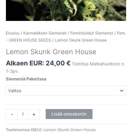
Etusivu
/
Kannabiksen Siemenet
/
Feminisoidut Siemenet
/
Fem.
- GREEN HOUSE SEEDS
/ Lemon Skunk Green House
Lemon Skunk Green House
Alkaen EUR:
24,00
€
Toimitus Matkahuoltoon n.
1-3pv.
Siemeniä Paketissa
-
+
Lisää ostoskoriin
Tuotetunnus (SKU):
Lemon-Skunk-Green-House