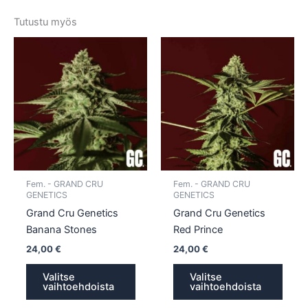
Tutustu myös
Tällä
Tällä
tuotteella
tuotte
on
on
useampi
usea
muunnelma.
muun
Voit
Voit
tehdä
tehd
valinnat
valin
tuotteen
tuott
Fem. - GRAND CRU
Fem. - GRAND CRU
sivulla.
sivull
GENETICS
GENETICS
Grand Cru Genetics
Grand Cru Genetics
Banana Stones
Red Prince
24,00
€
24,00
€
Valitse
Valitse
vaihtoehdoista
vaihtoehdoista