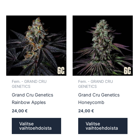
Tällä
Tällä
tuotteella
tuotte
on
on
useampi
usea
muunnelma.
muun
Voit
Voit
tehdä
tehd
valinnat
valin
tuotteen
tuott
Fem. - GRAND CRU
Fem. - GRAND CRU
sivulla.
sivull
GENETICS
GENETICS
Grand Cru Genetics
Grand Cru Genetics
Rainbow Apples
Honeycomb
24,00
€
24,00
€
Valitse
Valitse
vaihtoehdoista
vaihtoehdoista