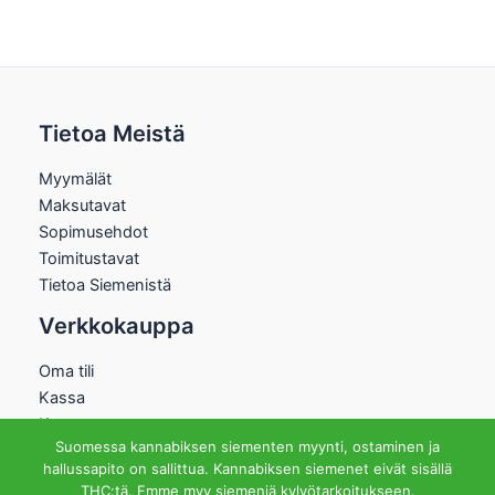
Tietoa Meistä
Myymälät
Maksutavat
Sopimusehdot
Toimitustavat
Tietoa Siemenistä
Verkkokauppa
Oma tili
Kassa
Kauppa
Suomessa kannabiksen siementen myynti, ostaminen ja
Ostoskori
hallussapito on sallittua. Kannabiksen siemenet eivät sisällä
Helsingin Myymälä
THC:tä. Emme myy siemeniä kylvötarkoitukseen.