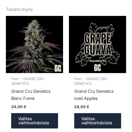
Tutustu myös
Tällä
Tällä
tuotteella
tuotte
on
on
useampi
usea
muunnelma.
muun
Voit
Voit
tehdä
tehd
valinnat
valin
tuotteen
tuott
Fem. - GRAND CRU
Fem. - GRAND CRU
sivulla.
sivull
GENETICS
GENETICS
Grand Cru Genetics
Grand Cru Genetics
Blanc Fume
Iced Apples
24,00
€
24,00
€
Valitse
Valitse
vaihtoehdoista
vaihtoehdoista