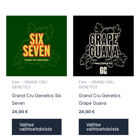
Tällä
Tällä
tuotteella
tuotte
on
on
useampi
usea
muunnelma.
muun
Voit
Voit
tehdä
tehd
valinnat
valin
tuotteen
tuott
Fem. - GRAND CRU
Fem. - GRAND CRU
sivulla.
sivull
GENETICS
GENETICS
Grand Cru Genetics Six
Grand Cru Genetics
Seven
Grape Guava
24,00
€
24,00
€
Valitse
Valitse
vaihtoehdoista
vaihtoehdoista