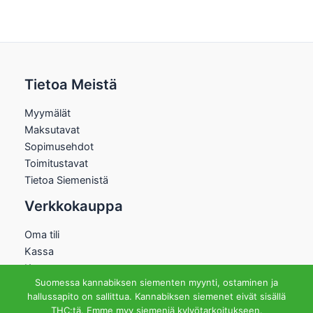
Tietoa Meistä
Myymälät
Maksutavat
Sopimusehdot
Toimitustavat
Tietoa Siemenistä
Verkkokauppa
Oma tili
Kassa
Kauppa
Suomessa kannabiksen siementen myynti, ostaminen ja
Ostoskori
hallussapito on sallittua. Kannabiksen siemenet eivät sisällä
Helsingin Myymälä
THC:tä. Emme myy siemeniä kylvötarkoitukseen.