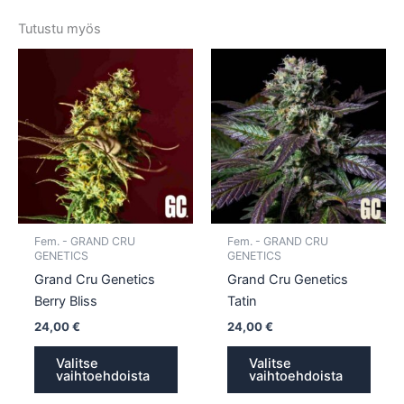
Tutustu myös
Tällä
Tällä
tuotteella
tuotte
on
on
useampi
usea
muunnelma.
muun
Voit
Voit
tehdä
tehd
valinnat
valin
tuotteen
tuott
Fem. - GRAND CRU
Fem. - GRAND CRU
sivulla.
sivull
GENETICS
GENETICS
Grand Cru Genetics
Grand Cru Genetics
Berry Bliss
Tatin
24,00
€
24,00
€
Valitse
Valitse
vaihtoehdoista
vaihtoehdoista