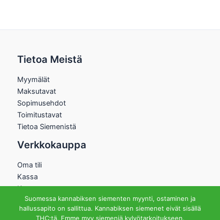
Tietoa Meistä
Myymälät
Maksutavat
Sopimusehdot
Toimitustavat
Tietoa Siemenistä
Verkkokauppa
Oma tili
Kassa
Kauppa
Suomessa kannabiksen siementen myynti, ostaminen ja
Ostoskori
hallussapito on sallittua. Kannabiksen siemenet eivät sisällä
Helsingin Myymälä
THC:tä. Emme myy siemeniä kylvötarkoitukseen.