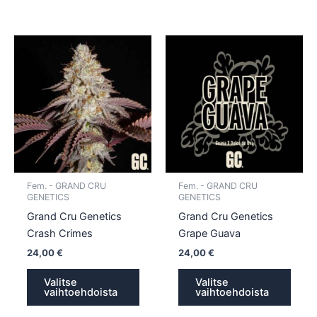
Tällä
Tällä
tuotteella
tuotte
on
on
useampi
usea
muunnelma.
muun
Voit
Voit
tehdä
tehd
valinnat
valin
tuotteen
tuott
Fem. - GRAND CRU
Fem. - GRAND CRU
sivulla.
sivull
GENETICS
GENETICS
Grand Cru Genetics
Grand Cru Genetics
Crash Crimes
Grape Guava
24,00
€
24,00
€
Valitse
Valitse
vaihtoehdoista
vaihtoehdoista