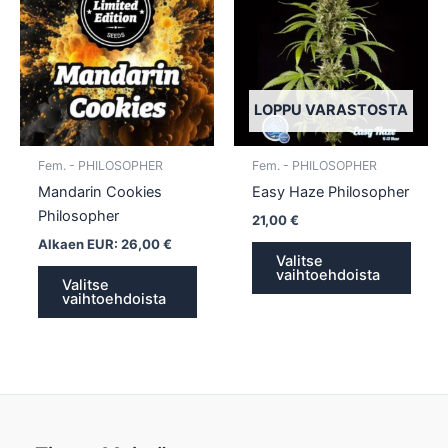
on
on
useampi
usea
muunnelma.
muun
Voit
Voit
tehdä
tehd
LOPPU VARASTOSTA
valinnat
valin
tuotteen
tuott
Fem. - PHILOSOPHER
Fem. - PHILOSOPHER
sivulla.
sivull
Mandarin Cookies
Easy Haze Philosopher
Philosopher
21,00
€
Alkaen EUR:
26,00
€
Valitse
vaihtoehdoista
Valitse
vaihtoehdoista