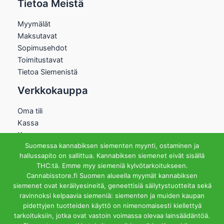
Tietoa Meistä
Myymälät
Maksutavat
Sopimusehdot
Toimitustavat
Tietoa Siemenistä
Verkkokauppa
Oma tili
Kassa
Kauppa
Suomessa kannabiksen siementen myynti, ostaminen ja
Ostoskori
hallussapito on sallittua. Kannabiksen siemenet eivät sisällä
Helsingin Myymälä
THC:tä. Emme myy siemeniä kylvötarkoitukseen.
Cannabisstore.fi Suomen alueella myymät kannabiksen
Aukioloajat
siemenet ovat keräilyesineitä, geneettisiä säilytystuotteita sekä
Ma-Pe 12-18 La 12-15
ravinnoksi kelpaavia siemeniä: siementen ja muiden kaupan
Riihipellonkuja 3, 00390
pidettyjen tuotteiden käyttö on nimenomaisesti kiellettyä
Helsinki
tarkoituksiin, jotka ovat vastoin voimassa olevaa lainsäädäntöä.