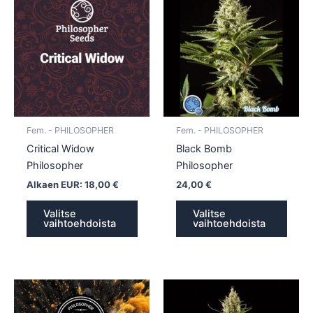
tuotteella
tuotte
on
on
useampi
usea
muunnelma.
muun
Voit
Voit
tehdä
tehd
valinnat
valin
tuotteen
tuott
Fem. - PHILOSOPHER
Fem. - PHILOSOPHER
sivulla.
sivull
Critical Widow
Black Bomb
Philosopher
Philosopher
Alkaen EUR:
18,00
€
24,00
€
Valitse
Valitse
vaihtoehdoista
vaihtoehdoista
Tällä
Tällä
tuotteella
tuotte