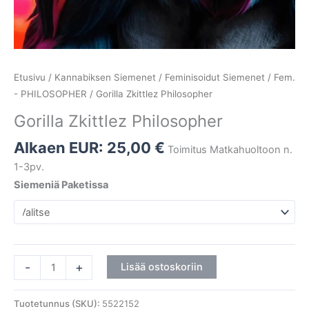
Etusivu
/
Kannabiksen Siemenet
/
Feminisoidut Siemenet
/
Fem.
- PHILOSOPHER
/ Gorilla Zkittlez Philosopher
Gorilla Zkittlez Philosopher
Alkaen EUR:
25,00
€
Toimitus Matkahuoltoon n.
1-3pv.
Siemeniä Paketissa
-
+
Lisää ostoskoriin
Tuotetunnus (SKU):
5522152