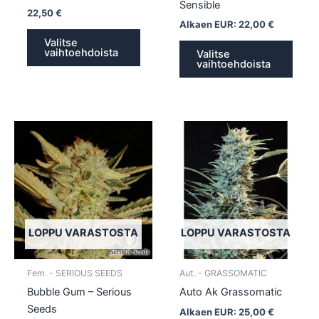
Sensible
22,50
€
Alkaen EUR:
22,00
€
Valitse
vaihtoehdoista
Valitse
vaihtoehdoista
Tällä
Tällä
tuotteella
tuotte
on
on
useampi
usea
muunnelma.
muun
Voit
Voit
tehdä
tehd
LOPPU VARASTOSTA
LOPPU VARASTOSTA
valinnat
valin
tuotteen
tuott
Fem. - SERIOUS SEEDS
Aut. - GRASSOMATIC
sivulla.
sivull
Bubble Gum – Serious
Auto Ak Grassomatic
Seeds
Alkaen EUR:
25,00
€