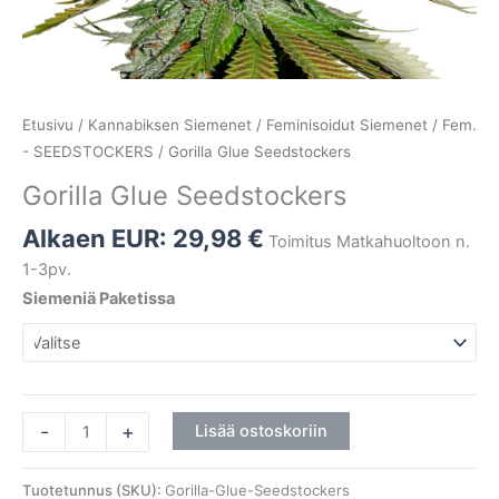
Etusivu
/
Kannabiksen Siemenet
/
Feminisoidut Siemenet
/
Fem.
- SEEDSTOCKERS
/ Gorilla Glue Seedstockers
Gorilla Glue Seedstockers
Alkaen EUR:
29,98
€
Toimitus Matkahuoltoon n.
1-3pv.
Siemeniä Paketissa
-
+
Lisää ostoskoriin
Tuotetunnus (SKU):
Gorilla-Glue-Seedstockers