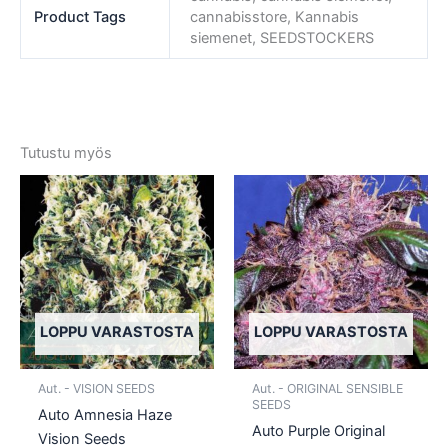
Product Tags
cannabisstore, Kannabis
siemenet, SEEDSTOCKERS
Tutustu myös
Tällä
Tällä
tuotteella
tuotte
on
on
useampi
usea
muunnelma.
muun
Voit
Voit
tehdä
tehd
LOPPU VARASTOSTA
LOPPU VARASTOSTA
valinnat
valin
tuotteen
tuott
Aut. - VISION SEEDS
Aut. - ORIGINAL SENSIBLE
sivulla.
sivull
SEEDS
Auto Amnesia Haze
Auto Purple Original
Vision Seeds