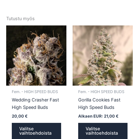
Tutustu myös
Tällä
Tällä
tuotteella
tuotte
on
on
useampi
usea
muunnelma.
muun
Voit
Voit
tehdä
tehd
valinnat
valin
tuotteen
tuott
Fem. - HIGH SPEED BUDS
Fem. - HIGH SPEED BUDS
sivulla.
sivull
Wedding Crasher Fast
Gorilla Cookies Fast
High Speed Buds
High Speed Buds
20,00
€
Alkaen EUR:
21,00
€
Valitse
Valitse
vaihtoehdoista
vaihtoehdoista