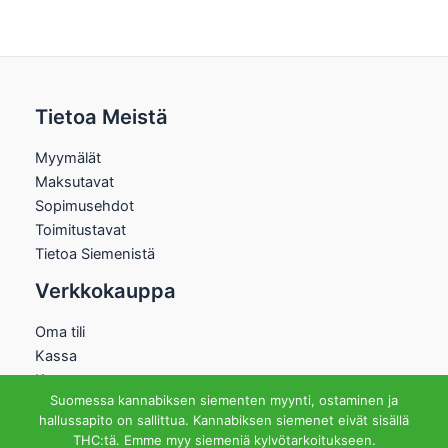
Tietoa Meistä
Myymälät
Maksutavat
Sopimusehdot
Toimitustavat
Tietoa Siemenistä
Verkkokauppa
Oma tili
Kassa
Kauppa
Suomessa kannabiksen siementen myynti, ostaminen ja
Ostoskori
hallussapito on sallittua. Kannabiksen siemenet eivät sisällä
Helsingin Myymälä
THC:tä. Emme myy siemeniä kylvötarkoitukseen.