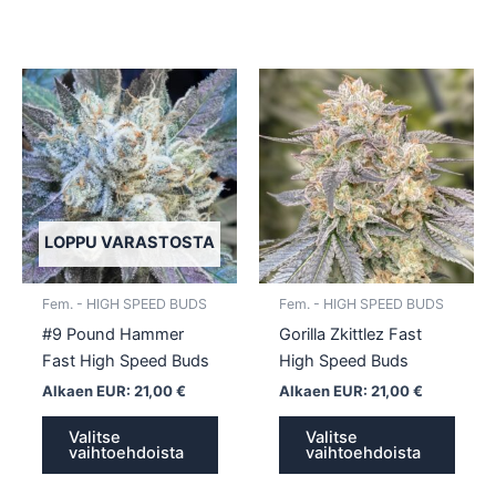
Tällä
Tällä
tuotteella
tuotte
on
on
useampi
usea
muunnelma.
muun
Voit
Voit
tehdä
tehd
LOPPU VARASTOSTA
valinnat
valin
tuotteen
tuott
Fem. - HIGH SPEED BUDS
Fem. - HIGH SPEED BUDS
sivulla.
sivull
#9 Pound Hammer
Gorilla Zkittlez Fast
Fast High Speed Buds
High Speed Buds
Alkaen EUR:
21,00
€
Alkaen EUR:
21,00
€
Valitse
Valitse
vaihtoehdoista
vaihtoehdoista