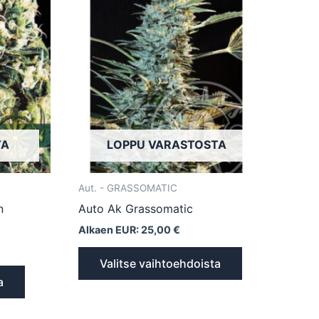
on
on
useampi
useampi
muunnelma.
muunnelma.
Voit
Voit
tehdä
tehdä
valinnat
valinnat
tuotteen
tuotteen
TA
LOPPU VARASTOSTA
sivulla.
sivulla.
Aut. - GRASSOMATIC
n
Auto Ak Grassomatic
Alkaen EUR:
25,00
€
Valitse vaihtoehdoista
a