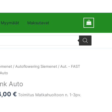
Myymälät
Maksutavat
emenet
/
Autoflowering Siemenet
/
Aut. - FAST
 Auto
nk Auto
4,00
€
Toimitus Matkahuoltoon n. 1-3pv.