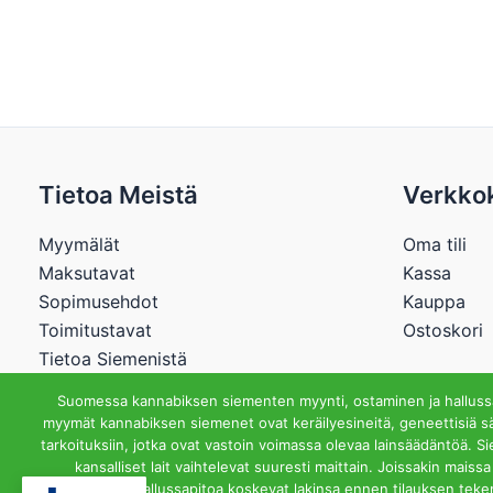
Tietoa Meistä
Verkko
Myymälät
Oma tili
Maksutavat
Kassa
Sopimusehdot
Kauppa
Toimitustavat
Ostoskori
Tietoa Siemenistä
Suomessa kannabiksen siementen myynti, ostaminen ja hallussap
myymät kannabiksen siemenet ovat keräilyesineitä, geneettisiä sä
tarkoituksiin, jotka ovat vastoin voimassa olevaa lainsäädäntöä. S
Cannabisstore.
kansalliset lait vaihtelevat suuresti maittain. Joissakin mai
hallussapitoa koskevat lakinsa ennen tilauksen teke