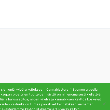
 siemeniä kylvötarkoitukseen. Cannabisstore.fi Suomen alueella
 kaupan pidettyjen tuotteiden käyttö on nimenomaisesti kiellettyä
ä ja hallussapitoa, niiden viljelyä ja kannabiksen käyttöä koskevat
lästä. Helsinki
akkaiden vastuulla on tuntea paikalliset kannabiksen siementen
t evästeidemme käytön klikkaamalla ”Hyväksy kaikki”.