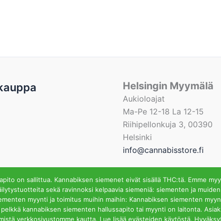
Helsingin Myymälä
kauppa
Aukioloajat
Ma-Pe 12-18 La 12-15
Riihipellonkuja 3, 00390
Helsinki
info@cannabisstore.fi
ito on sallittua. Kannabiksen siemenet eivät sisällä THC:tä. Emme myy
ilytystuotteita sekä ravinnoksi kelpaavia siemeniä: siementen ja muiden
iementen myynti ja toimitus muihin maihin: Kannabiksen siementen myynti
fi | Kannabiksen Siemeniä Verkkokaupasta ja Kivijalkamyymä
ssa pelkkä kannabiksen siementen hallussapito tai myynti on laitonta. Asi
mistä verkkosivustomme kautta. Lue lisää evästeiden käytöstä. Hyväksy