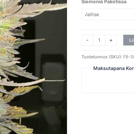
Siemeniä Paketissa
-
+
Li
Tuotetunnus (SKU):
FB-S
Maksutapana Kor