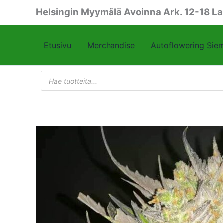
Siirry
Helsingin Myymälä Avoinna Ark. 12-18 La
sisältöön
Etusivu
Merchandise
Autoflowering Sie
Products
search