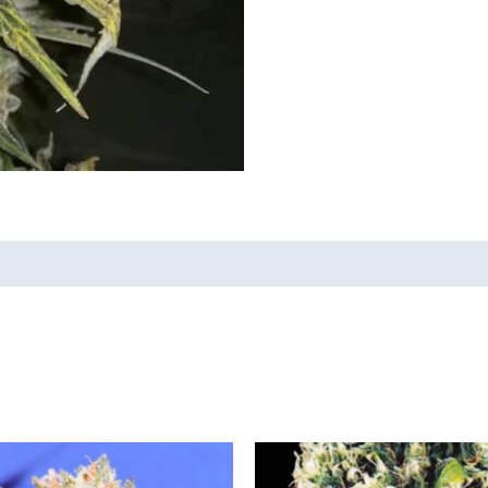
Tällä
tuotteella