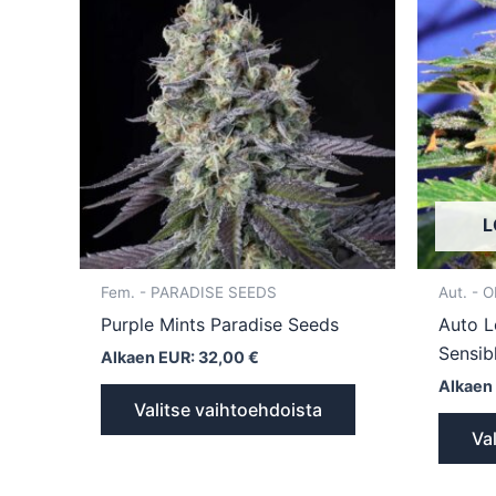
on
useampi
muunnelma.
Voit
tehdä
valinnat
tuotteen
L
sivulla.
Fem. - PARADISE SEEDS
Aut. - 
Purple Mints Paradise Seeds
Auto L
Sensib
Alkaen EUR:
32,00
€
Alkaen
Valitse vaihtoehdoista
Va