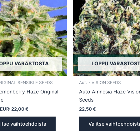
on
useampi
muunnelma.
Voit
tehdä
valinnat
tuotteen
OPPU VARASTOSTA
LOPPU VARASTOS
sivulla.
ORIGINAL SENSIBLE SEEDS
Aut. - VISION SEEDS
emonberry Haze Original
Auto Amnesia Haze Visio
le
Seeds
 EUR:
22,00
€
22,50
€
litse vaihtoehdoista
Valitse vaihtoehdoist