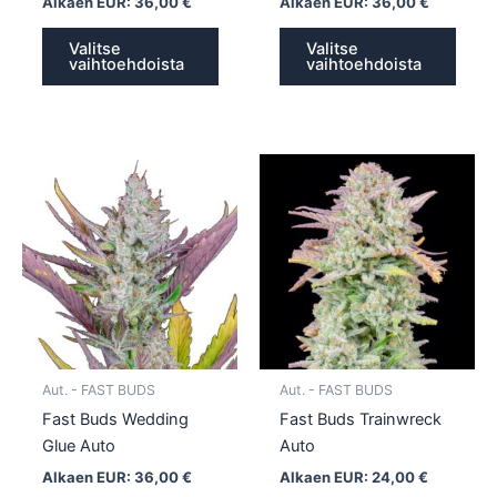
Alkaen EUR:
36,00
€
Alkaen EUR:
36,00
€
Valitse
Valitse
vaihtoehdoista
vaihtoehdoista
Tällä
Tällä
tuotteella
tuotte
on
on
useampi
usea
muunnelma.
muun
Voit
Voit
tehdä
tehd
valinnat
valin
tuotteen
tuott
Aut. - FAST BUDS
Aut. - FAST BUDS
sivulla.
sivull
Fast Buds Wedding
Fast Buds Trainwreck
Glue Auto
Auto
Alkaen EUR:
36,00
€
Alkaen EUR:
24,00
€