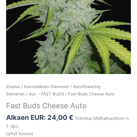
Etusivu
/
Kannabiksen Siemenet
/
Autoflowering
Siemenet
/
Aut. - FAST BUDS
/ Fast Buds Cheese Auto
Fast Buds Cheese Auto
Alkaen EUR:
24,00
€
Toimitus Matkahuoltoon n.
1-3pv.
Lyhyt kuvaus