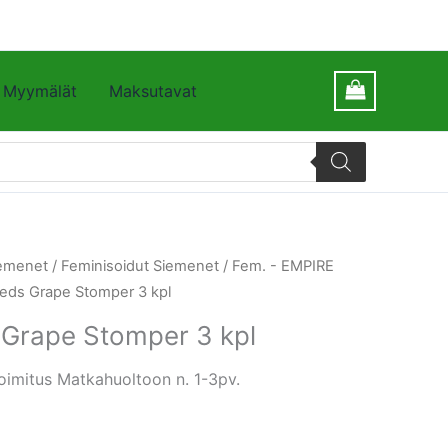
Myymälät
Maksutavat
emenet
/
Feminisoidut Siemenet
/
Fem. - EMPIRE
eds Grape Stomper 3 kpl
Grape Stomper 3 kpl
oimitus Matkahuoltoon n. 1-3pv.