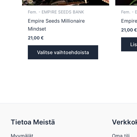
Fem. - EMPIRE SEEDS BANK
Fem. -
Empire Seeds Millionaire
Empire
Mindset
21,00
21,00
€
Li
Valitse vaihtoehdoista
Tietoa Meistä
Verkko
Myymälät
Oma tili