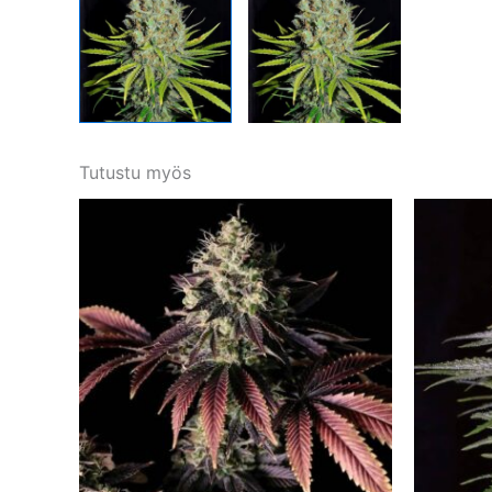
Tutustu myös
Tällä
tuotteella
on
useampi
muunnelma.
Voit
tehdä
valinnat
tuotteen
sivulla.