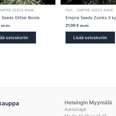
 EMPIRE SEEDS BANK
Fem. - EMPIRE SEEDS BANK
 Seeds Glitter Bomb
Empire Seeds Zoinks 3 kp
€
21,00
€
sis.alv.
sis.alv.
sää ostoskoriin
Lisää ostoskoriin
Helsingin Myymälä
kauppa
Aukioloajat
Ma-Pe 12-18 La 12-15