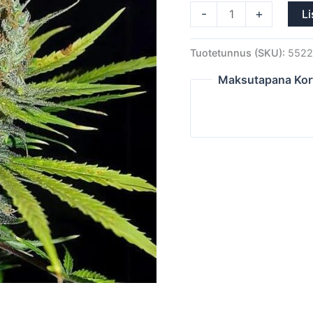
-
+
Li
Tuotetunnus (SKU):
5522
Maksutapana Kor