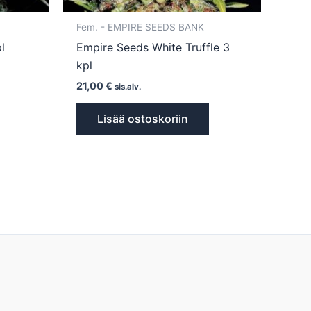
Fem. - EMPIRE SEEDS BANK
l
Empire Seeds White Truffle 3
kpl
21,00
€
sis.alv.
Lisää ostoskoriin