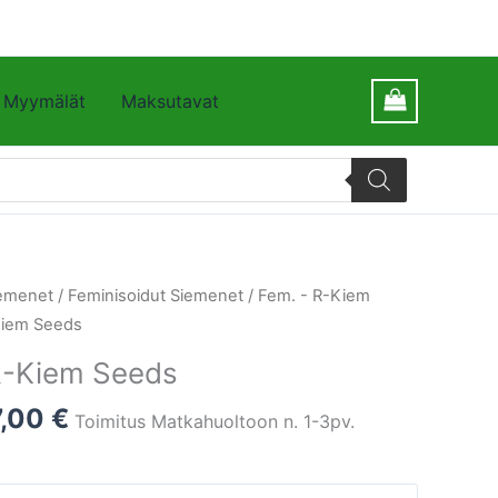
Myymälät
Maksutavat
emenet
/
Feminisoidut Siemenet
/
Fem. - R-Kiem
iem Seeds
-Kiem Seeds
7,00
€
Toimitus Matkahuoltoon n. 1-3pv.