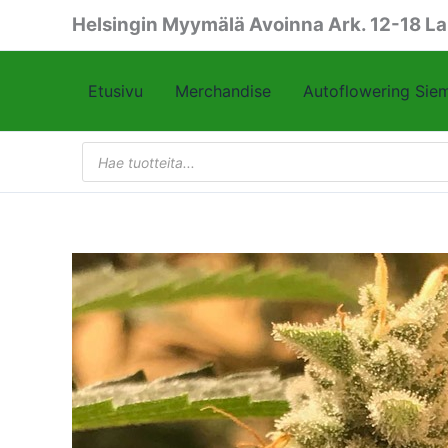
Siirry
Helsingin Myymälä Avoinna Ark. 12-18 La
sisältöön
Etusivu
Merchandise
Autoflowering Sie
Products
search