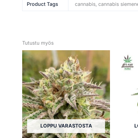
Product Tags
cannabis, cannabis siemen
Tutustu myös
Tällä
tuotteella
on
useampi
muunnelma.
Voit
tehdä
valinnat
tuotteen
LOPPU VARASTOSTA
L
sivulla.