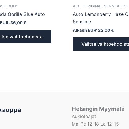
FAST BUDS
Aut. - ORIGINAL SENSIBLE S
uds Gorilla Glue Auto
Auto Lemonberry Haze Or
Sensible
 EUR:
36,00
€
Alkaen EUR:
22,00
€
litse vaihtoehdoista
Valitse vaihtoehdoist
Helsingin Myymälä
kauppa
Aukioloajat
Ma-Pe 12-18 La 12-15