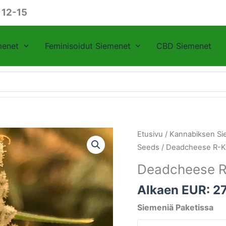
 12-15
menet
Feminisoidut Siemenet
CBD Siemenet
Deadcheese
Etusivu
/
Kannabiksen Si
R-
Seeds
/ Deadcheese R-K
Kiem
Deadcheese R
Seeds
määrä
Alkaen EUR:
2
Siemeniä Paketissa