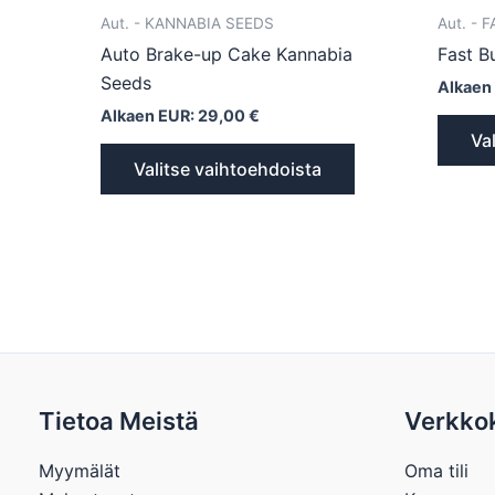
Aut. - KANNABIA SEEDS
Aut. - 
Auto Brake-up Cake Kannabia
Fast B
Seeds
Alkaen
Alkaen EUR:
29,00
€
Va
Valitse vaihtoehdoista
Tietoa Meistä
Verkko
Myymälät
Oma tili