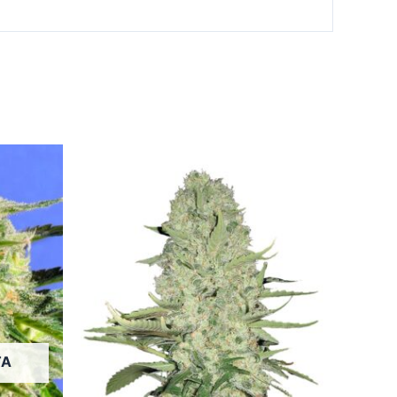
Tällä
Tällä
tuotteella
tuotteella
on
on
useampi
useampi
muunnelma.
muunnelma.
Voit
Voit
tehdä
tehdä
valinnat
valinnat
tuotteen
tuotteen
TA
sivulla.
sivulla.