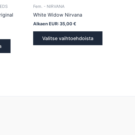
EEDS
Fem. - NIRVANA
iginal
White Widow Nirvana
Alkaen EUR:
35,00
€
Valitse vaihtoehdoista
a