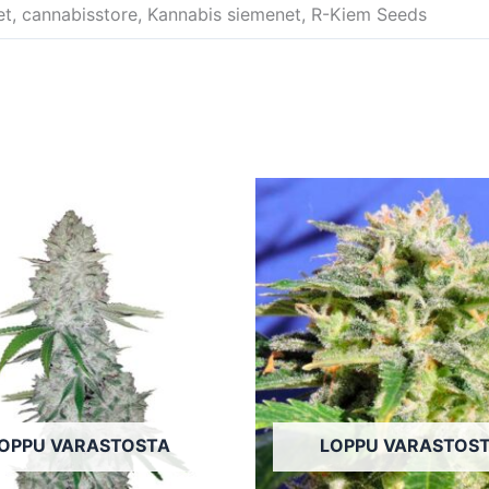
et, cannabisstore, Kannabis siemenet, R-Kiem Seeds
Tällä
tuotteella
on
useampi
muunnelma.
Voit
tehdä
valinnat
tuotteen
OPPU VARASTOSTA
LOPPU VARASTOS
sivulla.