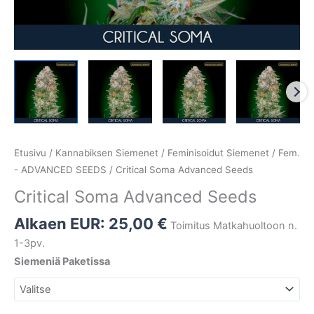
Etusivu
/
Kannabiksen Siemenet
/
Feminisoidut Siemenet
/
Fem.
- ADVANCED SEEDS
/ Critical Soma Advanced Seeds
Critical Soma Advanced Seeds
Alkaen EUR:
25,00
€
Toimitus Matkahuoltoon n.
1-3pv.
Siemeniä Paketissa