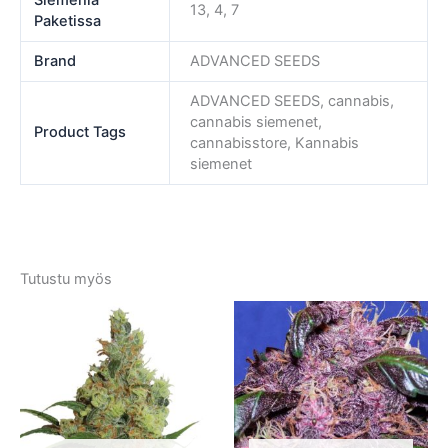
Siemeniä
13, 4, 7
Paketissa
Brand
ADVANCED SEEDS
ADVANCED SEEDS, cannabis,
cannabis siemenet,
Product Tags
cannabisstore, Kannabis
siemenet
Tutustu myös
Tällä
Tällä
tuotteella
tuotte
on
on
useampi
usea
muunnelma.
muun
Voit
Voit