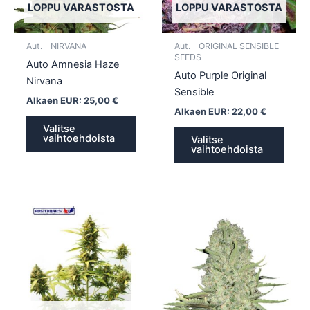
tehdä
tehd
LOPPU VARASTOSTA
LOPPU VARASTOSTA
valinnat
valin
tuotteen
tuott
Aut. - NIRVANA
Aut. - ORIGINAL SENSIBLE
sivulla.
sivull
SEEDS
Auto Amnesia Haze
Auto Purple Original
Nirvana
Sensible
Alkaen EUR:
25,00
€
Alkaen EUR:
22,00
€
Valitse
vaihtoehdoista
Valitse
vaihtoehdoista
Tällä
Tällä
tuotteella
tuotte
on
on
useampi
usea
muunnelma.
muun
Voit
Voit