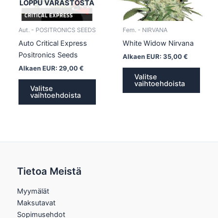
tehdä
tehd
LOPPU VARASTOSTA
valinnat
valin
tuotteen
tuott
Aut. - POSITRONICS SEEDS
Fem. - NIRVANA
sivulla.
sivull
Auto Critical Express
White Widow Nirvana
Positronics Seeds
Alkaen EUR:
35,00
€
Alkaen EUR:
29,00
€
Valitse
vaihtoehdoista
Valitse
vaihtoehdoista
Tietoa Meistä
Myymälät
Maksutavat
Sopimusehdot