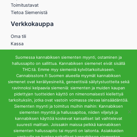
Toimitustavat
Tietoa Siemenistä
Verkkokauppa
Oma tili
Kassa
Kauppa
Suomessa kannabiksen siementen myynti, ostaminen ja
Ostoskori
hallussapito on sallittua. Kannabiksen siemenet eivät sisällä
Helsingin Myymälä
THC:tä. Emme myy siemeniä kylvötarkoitukseen.
Cannabisstore.fi Suomen alueella myymät kannabiksen
Aukioloajat
siemenet ovat keräilyesineitä, geneettisiä säilytystuotteita sekä
Ma-Pe 12-18 La 12-15
ravinnoksi kelpaavia siemeniä: siementen ja muiden kaupan
Riihipellonkuja 3, 00390
pidettyjen tuotteiden käyttö on nimenomaisesti kiellettyä
Helsinki
tarkoituksiin, jotka ovat vastoin voimassa olevaa lainsäädäntöä.
info@cannabisstore.fi
Siementen myynti ja toimitus muihin maihin: Kannabiksen
siementen myyntiä ja hallussapitoa, niiden viljelyä ja
kannabiksen käyttöä koskevat kansalliset lait vaihtelevat
suuresti maittain. Joissakin maissa pelkkä kannabiksen
siementen hallussapito tai myynti on laitonta. Asiakkaiden
vastuulla on tuntea paikalliset kannabiksen siementen