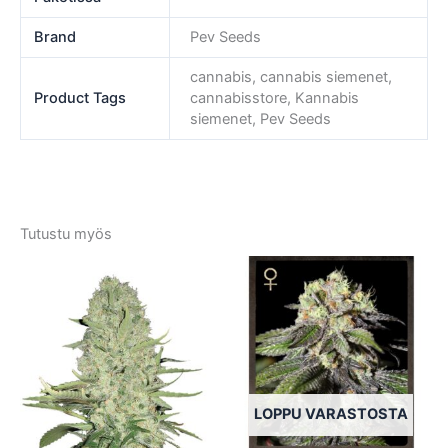
Brand
Pev Seeds
cannabis, cannabis siemenet,
Product Tags
cannabisstore, Kannabis
siemenet, Pev Seeds
Tutustu myös
Tällä
Tällä
tuotteella
tuotte
on
on
useampi
usea
muunnelma.
muun
Voit
Voit
tehdä
tehd
LOPPU VARASTOSTA
valinnat
valin