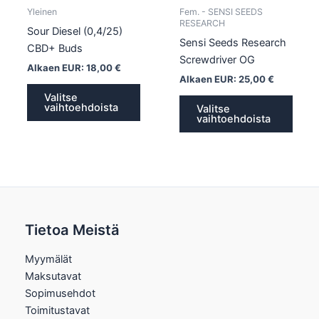
tuotteen
tuott
Yleinen
Fem. - SENSI SEEDS
sivulla.
sivull
RESEARCH
Sour Diesel (0,4/25)
Sensi Seeds Research
CBD+ Buds
Screwdriver OG
Alkaen EUR:
18,00
€
Alkaen EUR:
25,00
€
Valitse
vaihtoehdoista
Valitse
vaihtoehdoista
Tietoa Meistä
Myymälät
Maksutavat
Sopimusehdot
Toimitustavat