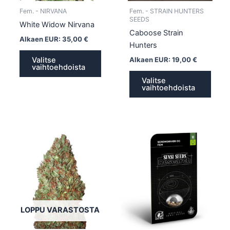
tuotteen
tuott
Fem. - NIRVANA
Fem. - STRAIN HUNTERS
sivulla.
sivull
SEEDS
White Widow Nirvana
Caboose Strain
Alkaen EUR:
35,00
€
Hunters
Alkaen EUR:
19,00
€
Valitse
vaihtoehdoista
Valitse
vaihtoehdoista
Tällä
Tällä
tuotteella
tuotte
on
on
useampi
usea
muunnelma.
muun
Voit
Voit
tehdä
tehd
LOPPU VARASTOSTA
valinnat
valin