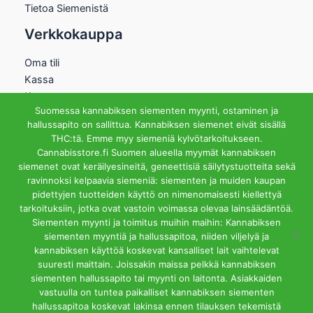
Tietoa Siemenistä
Verkkokauppa
Oma tili
Kassa
Kauppa
Suomessa kannabiksen siementen myynti, ostaminen ja
Ostoskori
hallussapito on sallittua. Kannabiksen siemenet eivät sisällä
Helsingin Myymälä
THC:tä. Emme myy siemeniä kylvötarkoitukseen.
Cannabisstore.fi Suomen alueella myymät kannabiksen
Aukioloajat
siemenet ovat keräilyesineitä, geneettisiä säilytystuotteita sekä
Ma-Pe 12-18 La 12-15
ravinnoksi kelpaavia siemeniä: siementen ja muiden kaupan
Riihipellonkuja 3, 00390
pidettyjen tuotteiden käyttö on nimenomaisesti kiellettyä
Helsinki
tarkoituksiin, jotka ovat vastoin voimassa olevaa lainsäädäntöä.
info@cannabisstore.fi
Siementen myynti ja toimitus muihin maihin: Kannabiksen
siementen myyntiä ja hallussapitoa, niiden viljelyä ja
kannabiksen käyttöä koskevat kansalliset lait vaihtelevat
suuresti maittain. Joissakin maissa pelkkä kannabiksen
siementen hallussapito tai myynti on laitonta. Asiakkaiden
vastuulla on tuntea paikalliset kannabiksen siementen
hallussapitoa koskevat lakinsa ennen tilauksen tekemistä