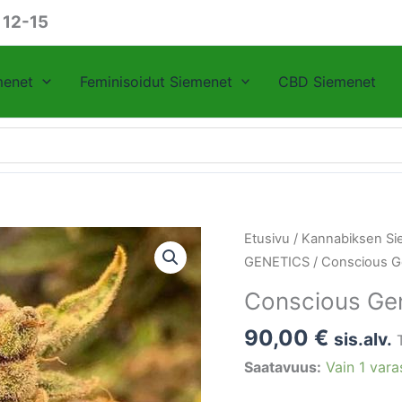
 12-15
menet
Feminisoidut Siemenet
CBD Siemenet
Conscious
Etusivu
/
Kannabiksen Si
Genetics
GENETICS
/ Conscious Ge
Sour
Conscious Gen
Cuntz
7
90,00
€
sis.alv.
kpl
Saatavuus:
Vain 1 vara
määrä