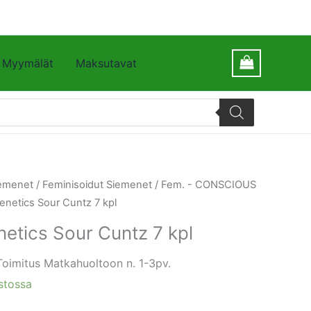
Myymälät
Maksutavat
emenet
/
Feminisoidut Siemenet
/
Fem. - CONSCIOUS
netics Sour Cuntz 7 kpl
etics Sour Cuntz 7 kpl
Toimitus Matkahuoltoon n. 1-3pv.
stossa