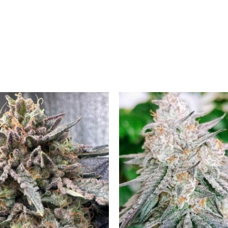
Tällä
tuotteella
on
useampi
muunnelma.
Voit
tehdä
valinnat
tuotteen
sivulla.