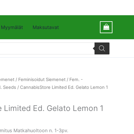
Myymälät
Maksutavat
emenet
/
Feminisoidut Siemenet
/
Fem. -
d. Seeds
/ CannabisStore Limited Ed. Gelato Lemon 1
 Limited Ed. Gelato Lemon 1
mitus Matkahuoltoon n. 1-3pv.