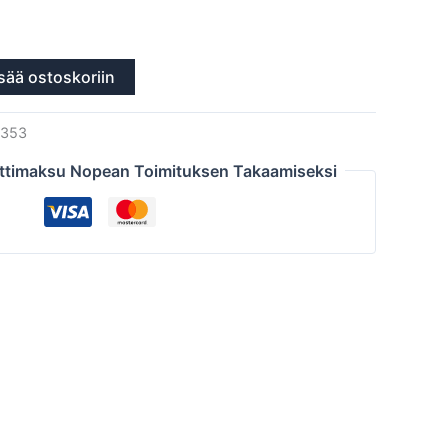
sää ostoskoriin
353
ttimaksu Nopean Toimituksen Takaamiseksi