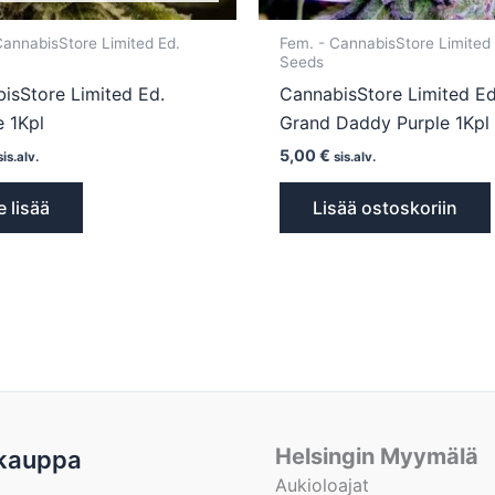
CannabisStore Limited Ed.
Fem. - CannabisStore Limited
Seeds
isStore Limited Ed.
CannabisStore Limited Ed
 1Kpl
Grand Daddy Purple 1Kpl
5,00
€
sis.alv.
sis.alv.
e lisää
Lisää ostoskoriin
Helsingin Myymälä
kauppa
Aukioloajat