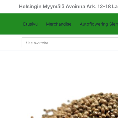
Siirry
Helsingin Myymälä Avoinna Ark. 12-18 La
sisältöön
Etusivu
Merchandise
Autoflowering Sie
Products
search