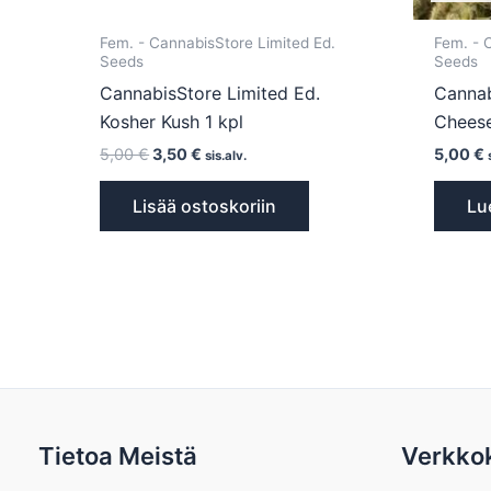
Fem. - CannabisStore Limited Ed.
Fem. - 
Seeds
Seeds
CannabisStore Limited Ed.
Cannab
Kosher Kush 1 kpl
Cheese
5,00
€
3,50
€
5,00
€
sis.alv.
Lisää ostoskoriin
Lu
Tietoa Meistä
Verkko