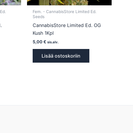
 Ed.
Fem. - CannabisStore Limited Ed.
Seeds
.
CannabisStore Limited Ed. OG
Kush 1Kpl
5,00
€
sis.alv.
Lisää ostoskoriin