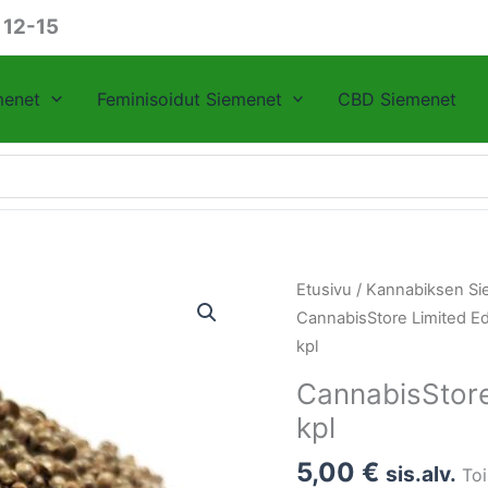
 12-15
menet
Feminisoidut Siemenet
CBD Siemenet
CannabisStore
Etusivu
/
Kannabiksen Si
Limited
CannabisStore Limited E
Ed.
kpl
Gelato
CannabisStore
Lemon
kpl
1
kpl
5,00
€
sis.alv.
Toi
määrä