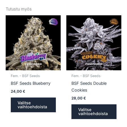
Tutustu myös
Tällä
Tällä
tuotteella
tuotte
on
on
useampi
usea
muunnelma.
muun
Voit
Voit
tehdä
tehd
valinnat
valin
tuotteen
tuott
Fem. - BSF Seeds
Fem. - BSF Seeds
sivulla.
sivull
BSF Seeds Blueberry
BSF Seeds Double
Cookies
24,00
€
28,00
€
Valitse
vaihtoehdoista
Valitse
vaihtoehdoista