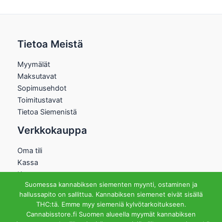
Tietoa Meistä
Myymälät
Maksutavat
Sopimusehdot
Toimitustavat
Tietoa Siemenistä
Verkkokauppa
Oma tili
Kassa
Kauppa
Suomessa kannabiksen siementen myynti, ostaminen ja
Ostoskori
hallussapito on sallittua. Kannabiksen siemenet eivät sisällä
Helsingin Myymälä
THC:tä. Emme myy siemeniä kylvötarkoitukseen.
Cannabisstore.fi Suomen alueella myymät kannabiksen
Aukioloajat