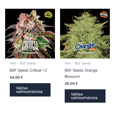
Tällä
Tällä
tuotteella
tuotte
on
on
useampi
usea
muunnelma.
muun
Voit
Voit
tehdä
tehd
valinnat
valin
tuotteen
tuott
Fem. - BSF Seeds
Fem. - BSF Seeds
sivulla.
sivull
BSF Seeds Critical +2
BSF Seeds Orange
Blossom
24,00
€
28,00
€
Valitse
vaihtoehdoista
Valitse
vaihtoehdoista