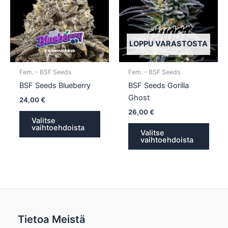
useampi
usea
muunnelma.
muun
Voit
Voit
tehdä
tehd
LOPPU VARASTOSTA
valinnat
valin
tuotteen
tuott
Fem. - BSF Seeds
Fem. - BSF Seeds
sivulla.
sivull
BSF Seeds Blueberry
BSF Seeds Gorilla
Ghost
24,00
€
26,00
€
Valitse
vaihtoehdoista
Valitse
vaihtoehdoista
Tietoa Meistä