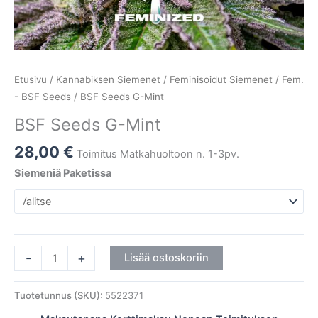
Etusivu
/
Kannabiksen Siemenet
/
Feminisoidut Siemenet
/
Fem.
- BSF Seeds
/ BSF Seeds G-Mint
BSF Seeds G-Mint
28,00
€
Toimitus Matkahuoltoon n. 1-3pv.
Siemeniä Paketissa
-
+
Lisää ostoskoriin
Tuotetunnus (SKU):
5522371