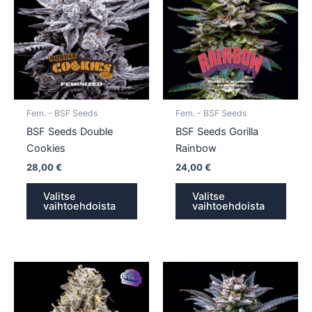
on
on
useampi
usea
muunnelma.
muun
Voit
Voit
tehdä
tehd
valinnat
valin
tuotteen
tuott
Fem. - BSF Seeds
Fem. - BSF Seeds
sivulla.
sivull
BSF Seeds Double
BSF Seeds Gorilla
Cookies
Rainbow
28,00
€
24,00
€
Valitse
Valitse
vaihtoehdoista
vaihtoehdoista
Tällä
Tällä
tuotteella
tuotte
on
on