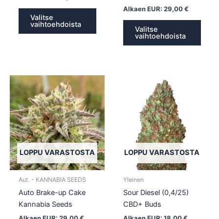
Alkaen EUR:
29,00
€
Valitse
vaihtoehdoista
Valitse
vaihtoehdoista
Tällä
Tällä
tuotteella
tuotte
on
on
useampi
usea
muunnelma.
muun
Voit
Voit
tehdä
tehd
LOPPU VARASTOSTA
LOPPU VARASTOSTA
valinnat
valin
tuotteen
tuott
Aut. - KANNABIA SEEDS
Yleinen
sivulla.
sivull
Auto Brake-up Cake
Sour Diesel (0,4/25)
Kannabia Seeds
CBD+ Buds
Alkaen EUR:
29,00
€
Alkaen EUR:
18,00
€