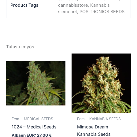
Product Tags
cannabisstore, Kannabis
siemenet, POSITRONICS SEEDS
Tutustu myös
Tällä
Tällä
tuotteella
tuotte
on
on
useampi
usea
muunnelma.
muun
Voit
Voit
tehdä
tehd
valinnat
valin
tuotteen
tuott
Fem. - MEDICAL SEEDS
Fem. - KANNABIA SEEDS
sivulla.
sivull
1024 – Medical Seeds
Mimosa Dream
Kannabia Seeds
Alkaen EUR:
27,00
€