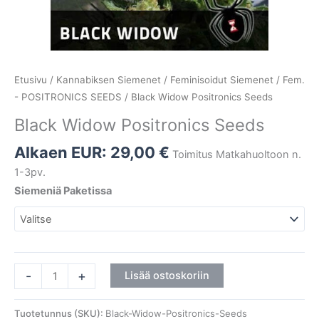
Etusivu
/
Kannabiksen Siemenet
/
Feminisoidut Siemenet
/
Fem.
- POSITRONICS SEEDS
/ Black Widow Positronics Seeds
Black Widow Positronics Seeds
Alkaen EUR:
29,00
€
Toimitus Matkahuoltoon n.
1-3pv.
Siemeniä Paketissa
-
+
Lisää ostoskoriin
Tuotetunnus (SKU):
Black-Widow-Positronics-Seeds