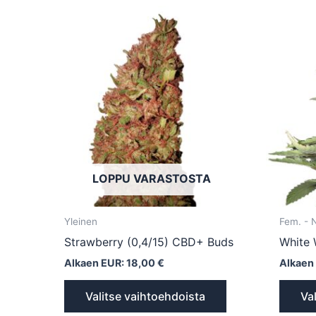
Tällä
tuotteella
on
useampi
muunnelma.
Voit
tehdä
valinnat
tuotteen
LOPPU VARASTOSTA
sivulla.
Yleinen
Fem. -
Strawberry (0,4/15) CBD+ Buds
White 
Alkaen EUR:
18,00
€
Alkaen
Valitse vaihtoehdoista
Va