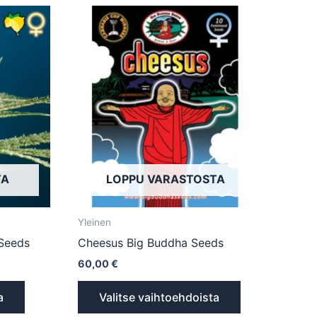
Tällä
Tällä
tuotteella
tuotteella
on
on
useampi
useampi
muunnelma.
muunnelma.
Voit
Voit
tehdä
tehdä
valinnat
valinnat
tuotteen
tuotteen
TA
LOPPU VARASTOSTA
sivulla.
sivulla.
Yleinen
Seeds
Cheesus Big Buddha Seeds
60,00
€
a
Valitse vaihtoehdoista