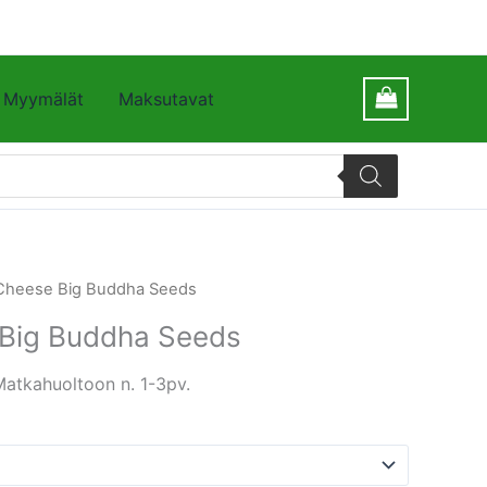
Myymälät
Maksutavat
 Cheese Big Buddha Seeds
 Big Buddha Seeds
Matkahuoltoon n. 1-3pv.