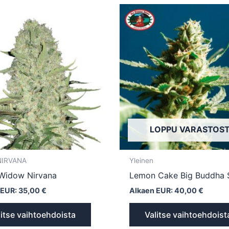
Tällä
tuotteella
on
useampi
muunnelma.
Voit
tehdä
valinnat
tuotteen
LOPPU VARASTOS
sivulla.
 NIRVANA
Yleinen
Widow Nirvana
Lemon Cake Big Buddha 
 EUR:
35,00
€
Alkaen EUR:
40,00
€
litse vaihtoehdoista
Valitse vaihtoehdoist