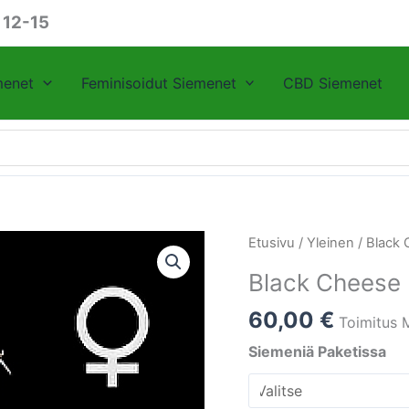
 12-15
menet
Feminisoidut Siemenet
CBD Siemenet
Black
Etusivu
/
Yleinen
/ Black
Cheese
Black Cheese
Big
Buddha
60,00
€
Toimitus 
Seeds
Siemeniä Paketissa
määrä