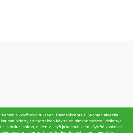
 siemeniä kylvötarkoitukseen. Cannabisstore.fi Suomen alueella
 kaupan pidettyjen tuotteiden käyttö on nimenomaisesti kiellettyä
ä ja hallussapitoa, niiden viljelyä ja kannabiksen käyttöä koskevat
lästä. Helsinki
akkaiden vastuulla on tuntea paikalliset kannabiksen siementen