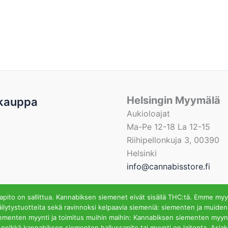
Helsingin Myymälä
kauppa
Aukioloajat
Ma-Pe 12-18 La 12-15
Riihipellonkuja 3, 00390
Helsinki
info@cannabisstore.fi
ito on sallittua. Kannabiksen siemenet eivät sisällä THC:tä. Emme myy
ilytystuotteita sekä ravinnoksi kelpaavia siemeniä: siementen ja muiden
iementen myynti ja toimitus muihin maihin: Kannabiksen siementen myynti
fi | Kannabiksen Siemeniä Verkkokaupasta ja Kivijalkamyymä
ssa pelkkä kannabiksen siementen hallussapito tai myynti on laitonta. Asi