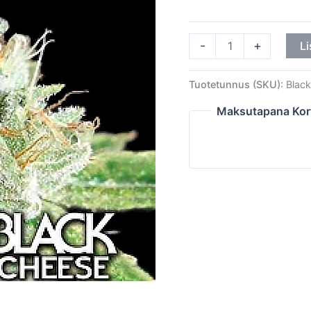
-
+
Li
Tuotetunnus (SKU):
Blac
Maksutapana Kor