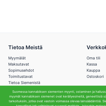
Tietoa Meistä
Verkko
Myymälät
Oma tili
Maksutavat
Kassa
Sopimusehdot
Kauppa
Toimitustavat
Ostoskori
Tietoa Siemenistä
Suomessa kannabiksen siementen myynti, ostaminen ja hallussap
myymät kannabiksen siemenet ovat keräilyesineitä, geneettisiä sä
tarkoituksiin, jotka ovat vastoin voimassa olevaa lainsäädäntöä. S
Cannabisstore.
kansalliset lait vaihtelevat suuresti maittain. Joissakin mai