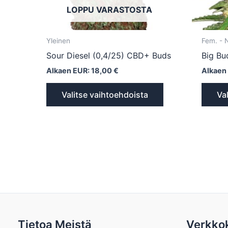
LOPPU VARASTOSTA
sivulla.
Yleinen
Fem. -
Sour Diesel (0,4/25) CBD+ Buds
Big Bu
Alkaen EUR:
18,00
€
Alkaen
Valitse vaihtoehdoista
Va
Tietoa Meistä
Verkko