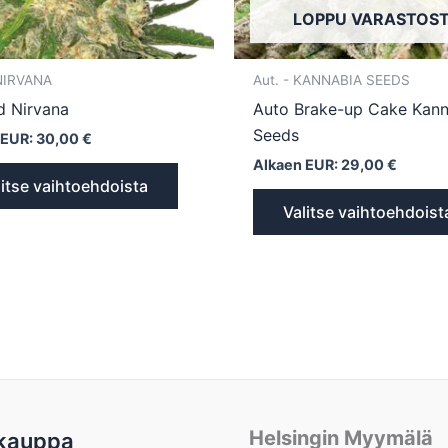
LOPPU VARASTOS
sivulla.
 NIRVANA
Aut. - KANNABIA SEEDS
d Nirvana
Auto Brake-up Cake Kann
Seeds
 EUR:
30,00
€
Alkaen EUR:
29,00
€
litse vaihtoehdoista
Valitse vaihtoehdoist
Helsingin Myymälä
kauppa