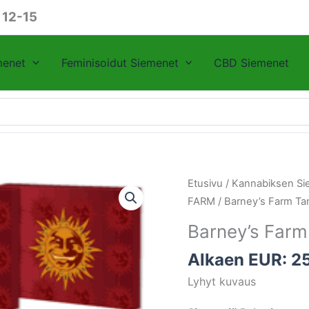
 12-15
menet
Feminisoidut Siemenet
CBD Siemenet
Barney's
Etusivu
/
Kannabiksen Si
Farm
FARM
/ Barney’s Farm Ta
Tangerine
Barney’s Farm
Dream
Auto
Alkaen EUR:
2
määrä
Lyhyt kuvaus