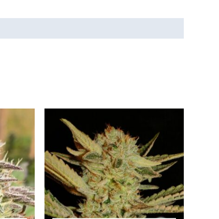
Tällä
Tällä
tuotteella
tuotteella
on
on
useampi
useampi
muunnelma.
muunnelma.
Voit
Voit
tehdä
tehdä
valinnat
valinnat
tuotteen
tuotteen