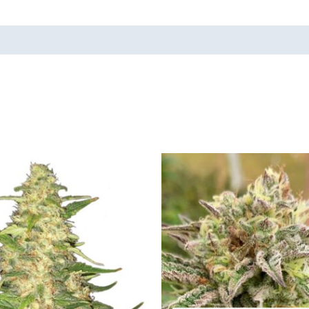
Tällä
tuotteella
on
useampi
muunnelma.
Voit
tehdä
valinnat
tuotteen