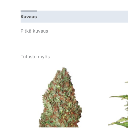
Kuvaus
Lisätiedot
Pitkä kuvaus
Tutustu myös
Tällä
tuotteella
on
useampi
muunnelma.
Voit
tehdä
valinnat
tuotteen