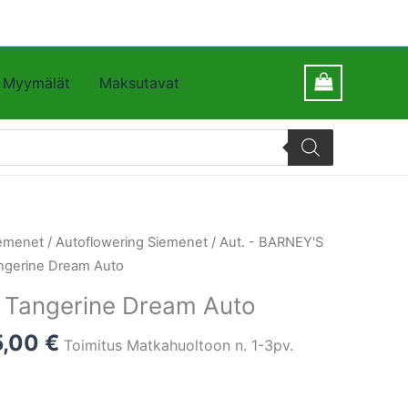
Myymälät
Maksutavat
emenet
/
Autoflowering Siemenet
/
Aut. - BARNEY'S
ngerine Dream Auto
 Tangerine Dream Auto
5,00
€
Toimitus Matkahuoltoon n. 1-3pv.