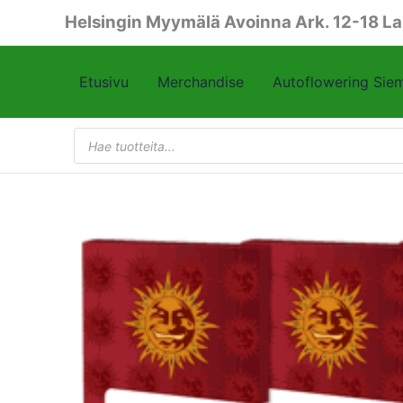
Siirry
Helsingin Myymälä Avoinna Ark. 12-18 La
sisältöön
Etusivu
Merchandise
Autoflowering Sie
Products
search