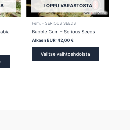
TA
LOPPU VARASTOSTA
sivulla.
sivulla.
Fem. - SERIOUS SEEDS
abia
Bubble Gum – Serious Seeds
Alkaen EUR:
42,00
€
Valitse vaihtoehdoista
a