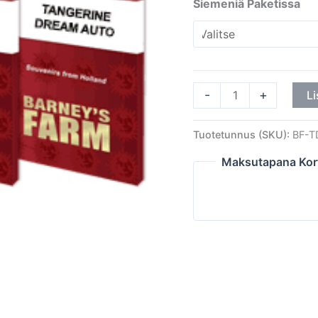
Siemeniä Paketissa
-
+
Li
Tuotetunnus (SKU):
BF-T
Maksutapana Kor