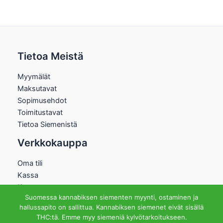
Tietoa Meistä
Myymälät
Maksutavat
Sopimusehdot
Toimitustavat
Tietoa Siemenistä
Verkkokauppa
Oma tili
Kassa
Kauppa
Suomessa kannabiksen siementen myynti, ostaminen ja
Ostoskori
hallussapito on sallittua. Kannabiksen siemenet eivät sisällä
Helsingin Myymälä
THC:tä. Emme myy siemeniä kylvötarkoitukseen.