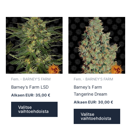
Tällä
Tällä
tuotteella
tuotte
on
on
useampi
usea
muunnelma.
muun
Voit
Voit
tehdä
tehd
valinnat
valin
tuotteen
tuott
Fem. - BARNEY'S FARM
Fem. - BARNEY'S FARM
sivulla.
sivull
Barney’s Farm LSD
Barney’s Farm
Tangerine Dream
Alkaen EUR:
35,00
€
Alkaen EUR:
30,00
€
Valitse
vaihtoehdoista
Valitse
vaihtoehdoista