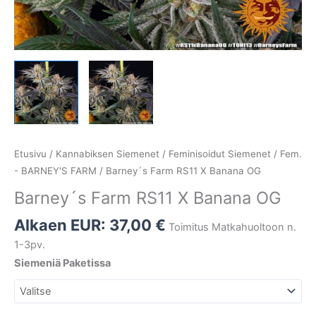
Etusivu
/
Kannabiksen Siemenet
/
Feminisoidut Siemenet
/
Fem.
- BARNEY'S FARM
/ Barney´s Farm RS11 X Banana OG
Barney´s Farm RS11 X Banana OG
Alkaen EUR:
37,00
€
Toimitus Matkahuoltoon n.
1-3pv.
Siemeniä Paketissa