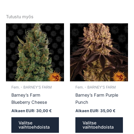
Tutustu myös
Tällä
Tällä
tuotteella
tuotte
on
on
useampi
usea
muunnelma.
muun
Voit
Voit
tehdä
tehd
valinnat
valin
tuotteen
tuott
Fem. - BARNEY'S FARM
Fem. - BARNEY'S FARM
sivulla.
sivull
Barney’s Farm
Barney’s Farm Purple
Blueberry Cheese
Punch
Alkaen EUR:
30,00
€
Alkaen EUR:
35,00
€
Valitse
Valitse
vaihtoehdoista
vaihtoehdoista