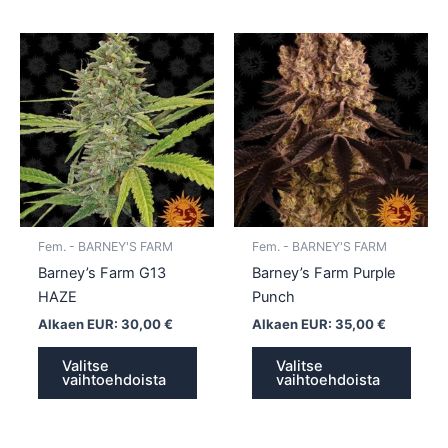
Tällä
Tällä
tuotteella
tuotte
on
on
useampi
usea
muunnelma.
muun
Voit
Voit
tehdä
tehd
valinnat
valin
tuotteen
tuott
Fem. - BARNEY'S FARM
Fem. - BARNEY'S FARM
sivulla.
sivull
Barney’s Farm G13
Barney’s Farm Purple
HAZE
Punch
Alkaen EUR:
30,00
€
Alkaen EUR:
35,00
€
Valitse
Valitse
vaihtoehdoista
vaihtoehdoista