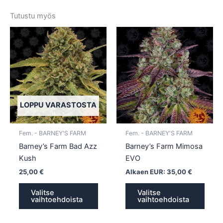
Tutustu myös
Tällä
Tällä
tuotteella
tuotte
on
on
useampi
usea
muunnelma.
muun
Voit
Voit
tehdä
tehd
LOPPU VARASTOSTA
valinnat
valin
tuotteen
tuott
Fem. - BARNEY'S FARM
Fem. - BARNEY'S FARM
sivulla.
sivull
Barney’s Farm Bad Azz
Barney’s Farm Mimosa
Kush
EVO
25,00
€
Alkaen EUR:
35,00
€
Valitse
Valitse
vaihtoehdoista
vaihtoehdoista