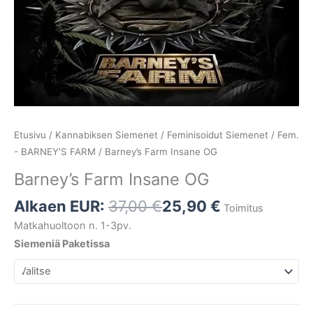
Etusivu
/
Kannabiksen Siemenet
/
Feminisoidut Siemenet
/
Fem.
- BARNEY'S FARM
/ Barney’s Farm Insane OG
Barney’s Farm Insane OG
Alkaen EUR:
37,00
€
25,90
€
Toimitus
Matkahuoltoon n. 1-3pv.
Siemeniä Paketissa