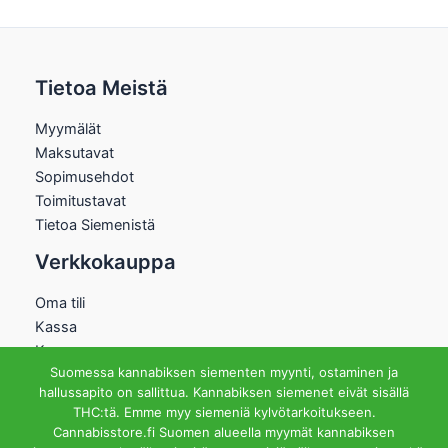
Tietoa Meistä
Myymälät
Maksutavat
Sopimusehdot
Toimitustavat
Tietoa Siemenistä
Verkkokauppa
Oma tili
Kassa
Kauppa
Suomessa kannabiksen siementen myynti, ostaminen ja
Ostoskori
hallussapito on sallittua. Kannabiksen siemenet eivät sisällä
Helsingin Myymälä
THC:tä. Emme myy siemeniä kylvötarkoitukseen.
Cannabisstore.fi Suomen alueella myymät kannabiksen
Aukioloajat