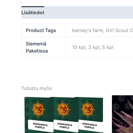
Lisätiedot
Product Tags
barney's farm, Girl Scout 
Siemeniä
10 kpl, 3 kpl, 5 kpl
Paketissa
Tutustu myös
Tällä
tuotteella
on
useampi
muunnelma.