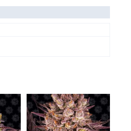
Tällä
Tällä
tuotteella
tuotteella
on
on
useampi
useampi
muunnelma.
muunnelma.