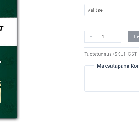
-
+
Li
Tuotetunnus (SKU):
GST-
Maksutapana Kor