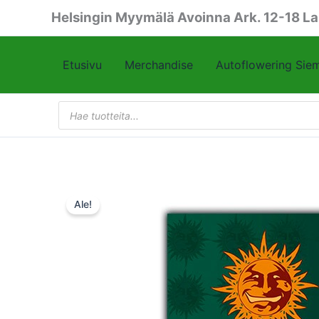
Siirry
Helsingin Myymälä Avoinna Ark. 12-18 La
sisältöön
Etusivu
Merchandise
Autoflowering Sie
Products
search
Ale!