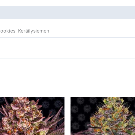
Cookies, Keräilysiemen
Tällä
tuotteella
on
useampi
muunnelma.