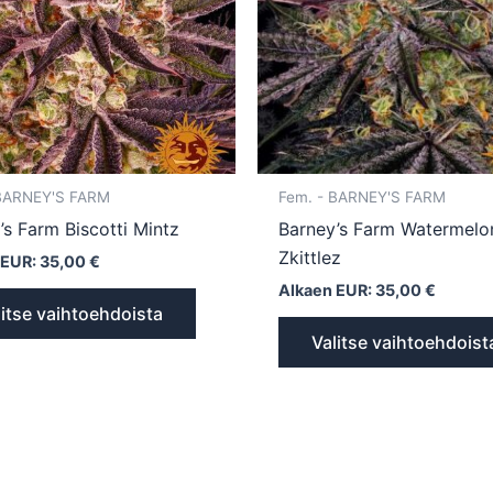
Voit
tehdä
valinnat
tuotteen
sivulla.
 BARNEY'S FARM
Fem. - BARNEY'S FARM
’s Farm Biscotti Mintz
Barney’s Farm Watermelo
Zkittlez
 EUR:
35,00
€
Alkaen EUR:
35,00
€
litse vaihtoehdoista
Valitse vaihtoehdoist