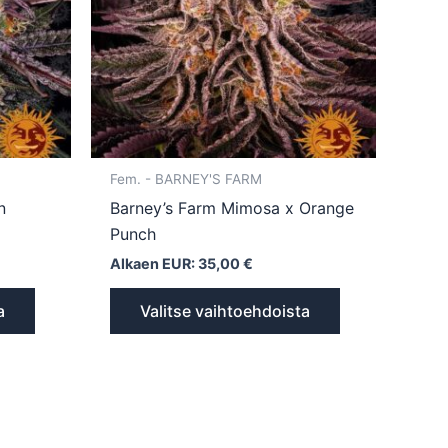
Voit
Voit
tehdä
tehdä
valinnat
valinnat
tuotteen
tuotteen
sivulla.
sivulla.
Fem. - BARNEY'S FARM
n
Barney’s Farm Mimosa x Orange
Punch
Alkaen EUR:
35,00
€
a
Valitse vaihtoehdoista