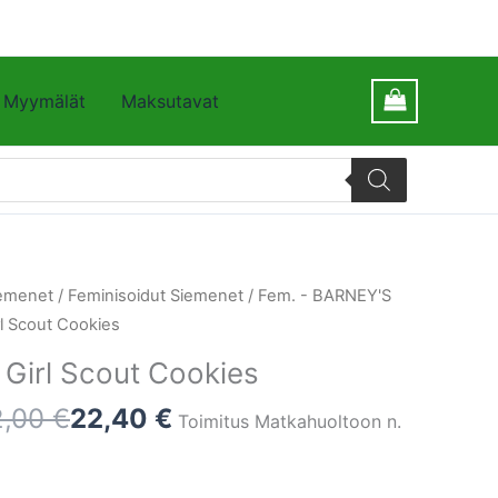
Myymälät
Maksutavat
emenet
/
Feminisoidut Siemenet
/
Fem. - BARNEY'S
rl Scout Cookies
 Girl Scout Cookies
2,00
€
22,40
€
Toimitus Matkahuoltoon n.