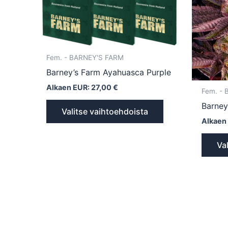
Voit
tehdä
valinnat
tuotteen
Fem. - BARNEY'S FARM
sivulla.
Barney’s Farm Ayahuasca Purple
Alkaen EUR:
27,00
€
Fem. -
Barney
Valitse vaihtoehdoista
Alkaen
Va