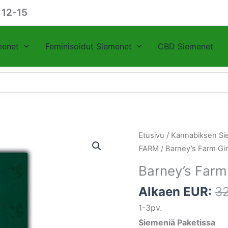
 12-15
menet
Feminisoidut Siemenet
CBD Siemenet
Barney's
Etusivu
/
Kannabiksen Si
Farm
FARM
/ Barney’s Farm Gi
Girl
Barney’s Farm
Scout
Cookies
Alkaen EUR:
3
määrä
1-3pv.
Siemeniä Paketissa